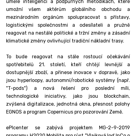
umělé inteligenci a podpůrných metodikách, které
umožní všem aktérům globálního obchodu a
mezinárodním orgánům spolupracovat s přístavy,
logistickými společnostmi a odesílateli a pružně
reagovat na nestálé politické a tržní změny a zásadní
klimatické změny ovlivňující tradiční nákladní trasy.
To bude reagovat na stále rostoucí očekávání
spotřebitelů 21. století, kteří chtějí levnější a
dostupnější zboží, a přinese inovace v dopravě, jako
jsou hyperloopy, autonomní/robotické systémy (např.
"T-pods") a nová řešení pro poslední míli,
technologické iniciativy, jako jsou blockchain,
zvýšená digitalizace, jednotná okna, přesnost polohy
EGNOS a program Copernicus pro pozorování Země.
ePIcenter se zabývá projektem MG-2-9-2019
programu H2020 Mobilita pro růst "Vlajková loď InCo o