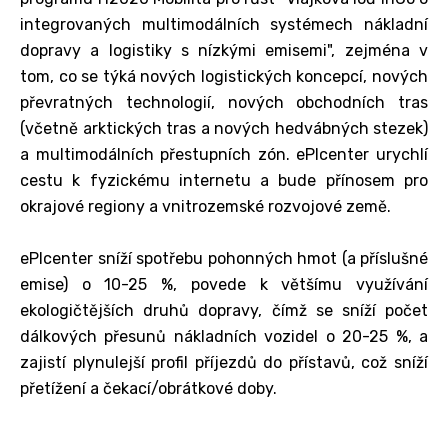
integrovaných multimodálních systémech nákladní
dopravy a logistiky s nízkými emisemi", zejména v
tom, co se týká nových logistických koncepcí, nových
převratných technologií, nových obchodních tras
(včetně arktických tras a nových hedvábných stezek)
a multimodálních přestupních zón. ePIcenter urychlí
cestu k fyzickému internetu a bude přínosem pro
okrajové regiony a vnitrozemské rozvojové země.
ePIcenter sníží spotřebu pohonných hmot (a příslušné
emise) o 10-25 %, povede k většímu využívání
ekologičtějších druhů dopravy, čímž se sníží počet
dálkových přesunů nákladních vozidel o 20-25 %, a
zajistí plynulejší profil příjezdů do přístavů, což sníží
přetížení a čekací/obrátkové doby.