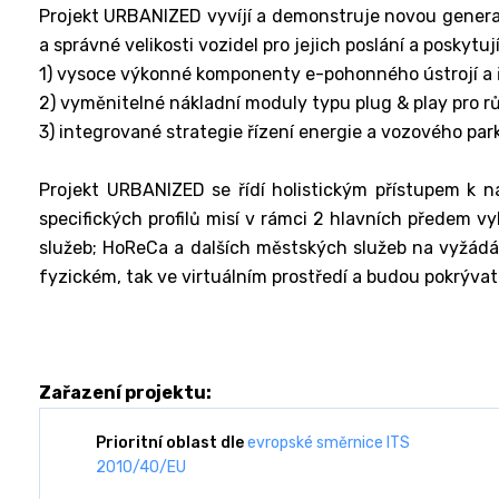
Projekt URBANIZED vyvíjí a demonstruje novou generac
a správné velikosti vozidel pro jejich poslání a poskytu
1) vysoce výkonné komponenty e-pohonného ústrojí a ří
2) vyměnitelné nákladní moduly typu plug & play pro r
3) integrované strategie řízení energie a vozového park
Projekt URBANIZED se řídí holistickým přístupem k ná
specifických profilů misí v rámci 2 hlavních předem v
služeb; HoReCa a dalších městských služeb na vyžádá
fyzickém, tak ve virtuálním prostředí a budou pokrýva
Zařazení projektu:
Prioritní oblast dle
evropské směrnice ITS
2010/40/EU