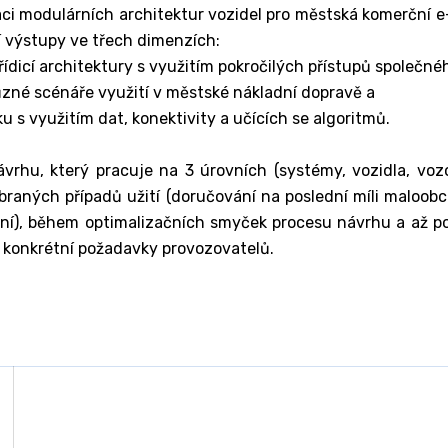
i modulárních architektur vozidel pro městská komerční e-v
jí výstupy ve třech dimenzích:
dicí architektury s využitím pokročilých přístupů společné
ůzné scénáře využití v městské nákladní dopravě a
u s využitím dat, konektivity a učících se algoritmů.
vrhu, který pracuje na 3 úrovních (systémy, vozidla, vozo
ybraných případů užití (doručování na poslední míli maloo
ní), během optimalizačních smyček procesu návrhu a až p
t konkrétní požadavky provozovatelů.