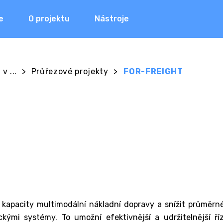
e
O projektu
Nástroje
v ...
>
Průřezové projekty
>
FOR-FREIGHT
 kapacity multimodální nákladní dopravy a snížit průměrn
ckými systémy. To umožní efektivnější a udržitelnější ří