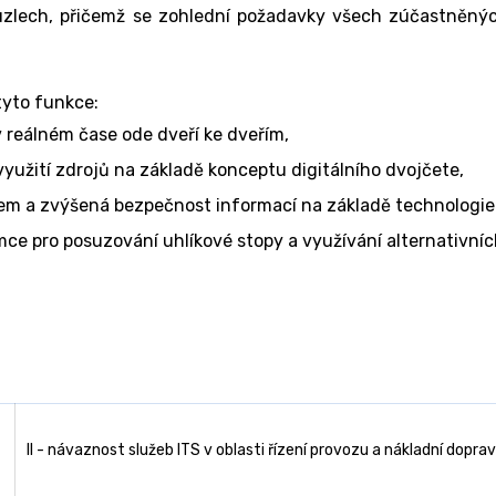
uzlech, přičemž se zohlední požadavky všech zúčastněnýc
tyto funkce:
v reálném čase ode dveří ke dveřím,
yužití zdrojů na základě konceptu digitálního dvojčete,
em a zvýšená bezpečnost informací na základě technologie
ce pro posuzování uhlíkové stopy a využívání alternativní
II - návaznost služeb ITS v oblasti řízení provozu a nákladní dopra