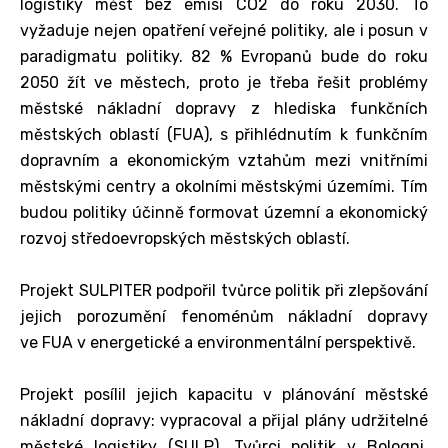
logistiky měst bez emisí CO2 do roku 2030. To
vyžaduje nejen opatření veřejné politiky, ale i posun v
paradigmatu politiky. 82 % Evropanů bude do roku
2050 žít ve městech, proto je třeba řešit problémy
městské nákladní dopravy z hlediska funkčních
městských oblastí (FUA), s přihlédnutím k funkčním
dopravním a ekonomickým vztahům mezi vnitřními
městskými centry a okolními městskými územími. Tím
budou politiky účinně formovat územní a ekonomický
rozvoj středoevropských městských oblastí.
Projekt SULPITER podpořil tvůrce politik při zlepšování
jejich porozumění fenoménům nákladní dopravy
ve FUA v energetické a environmentální perspektivě.
Projekt posílil jejich kapacitu v plánování městské
nákladní dopravy: vypracoval a přijal plány udržitelné
městské logistiky (SULP). Tvůrci politik v Bologni,