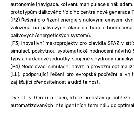
autonomie (navigace, kotvení, manipulace s nákladem,
prototypům dálkového řídicího centra nové generace T
(P2) Řešení pro řízení energie s nulovými emisemi dyn
založená na palivových článcích budou hodnocena z
palivových/energetických systémů.
(P3) Inovativní makroprojekty pro plavidla SFAZ v sí
simulací, poskytnou systematické hodnocení návrhů SF
typy a nákladové jednotky, spojené s hydrodynamickým
(P4) Modelovací simulační návrh a provozní optimaliza
(LL), podporující řešení pro evropské pobřežní a vn
zajišťující přenositelnost a udržitelnost.
Dvě LL v Gentu a Caen, které představují pobřežní
automatizovaných inteligentních terminálů do optimaliz