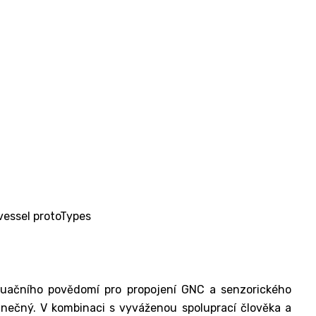
vessel protoTypes
situačního povědomí pro propojení GNC a senzorického
inečný. V kombinaci s vyváženou spoluprací člověka a