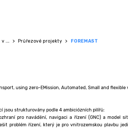
v ...
>
Průřezové projekty
>
FOREMAST
sport, using zero-EMission, Automated, Small and flexible 
 jsou strukturovány podle 4 ambiciózních pilířů:
rozhraní pro navádění, navigaci a řízení (GNC) a model 
šit problém řízení, který je pro vnitrozemskou plavbu jed