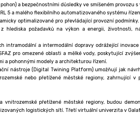
 pohon) a bezpečnostními důsledky ve smíšeném provozu s 
RL 5 a malého flexibilního automatizovaného systému řízen
amicky optimalizované pro převládající provozní podmínky. 
 hlediska požadavků na výkon a energii, životnosti, ná
tích intramodální a intermodální dopravy odrážející inovac
AZ pro omezené oblasti a mělké vody, poskytující zvýšeno
i a pohonnými modely a architekturou řízení.
ční nástroje (Digital Twining Platform) umožňují jak návrh
itrozemské nebo přetížené městské regiony, zahrnující v 
 a vnitrozemské přetížené městské regiony, budou demon
ovaných logistických sítí. Třetí virtuální univerzita v Gal