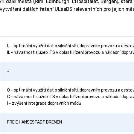
i další města (Řím, Edinburgh, L'Hospitalet, Bergen), kter
vytváření dalších řešení ULaaDS relevantních pro jejich měs
I. - optimální využití dat o silniční síti, dopravním provozu a cesto
II. - návaznost služeb ITS v oblasti řízení provozu a nákladní dopra
-
O - optimální využití dat o silniční síti, dopravním provozu a cesto
C - návaznost služeb ITS v oblasti řízení provozu a nákladní dopra
I - zvýšení integrace dopravních módů
FREIE HANSESTADT BREMEN