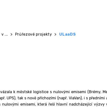
v ...
>
Průřezové projekty
>
ULaaDS
vázala k městské logistice s nulovými emisemi (Brémy, Me
apř. UPS), tak s nově příchozími (např. ViaVan), i s přední
 s nulovými emisemi, která řeší hlavní nadcházející výzv