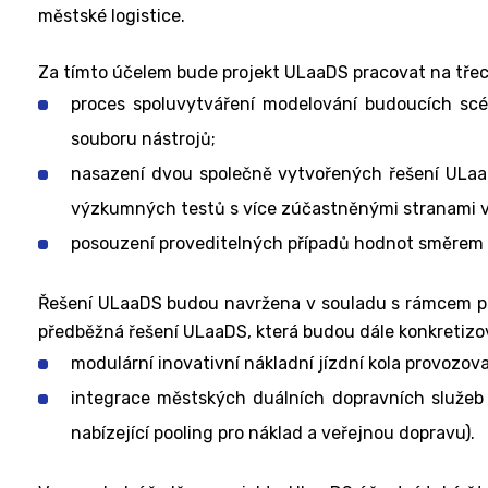
městské logistice.
Za tímto účelem bude projekt ULaaDS pracovat na třech 
proces spoluvytváření modelování budoucích scé
souboru nástrojů;
nasazení dvou společně vytvořených řešení ULaaD
výzkumných testů s více zúčastněnými stranami v
posouzení proveditelných případů hodnot směrem 
Řešení ULaaDS budou navržena v souladu s rámcem pož
předběžná řešení ULaaDS, která budou dále konkretizo
modulární inovativní nákladní jízdní kola provozov
integrace městských duálních dopravních služeb 
nabízející pooling pro náklad a veřejnou dopravu).