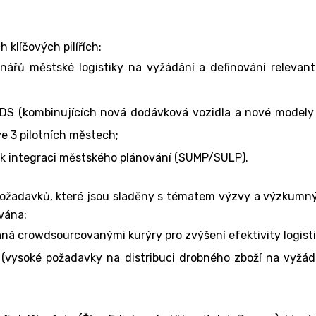
klíčových pilířích:
nářů městské logistiky na vyžádání a definování releva
S (kombinujících nová dodávková vozidla a nové modely h
e 3 pilotních městech;
k integraci městského plánování (SUMP/SULP).
adavků, které jsou sladěny s tématem výzvy a výzkumnými 
vána:
aná crowdsourcovanými kurýry pro zvýšení efektivity logist
(vysoké požadavky na distribuci drobného zboží na vyžád