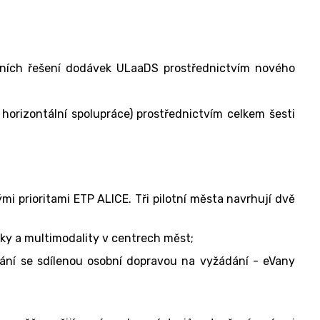
ntních řešení dodávek ULaaDS prostřednictvím nového
orizontální spolupráce) prostřednictvím celkem šesti
prioritami ETP ALICE. Tři pilotní města navrhují dvě
iky a multimodality v centrech měst;
ání se sdílenou osobní dopravou na vyžádání - eVany