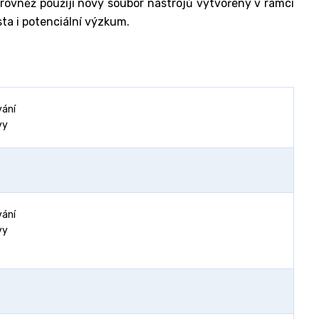
á rovněž použijí nový soubor nástrojů vytvořený v rámci
ta i potenciální výzkum.
vání
vy
vání
vy