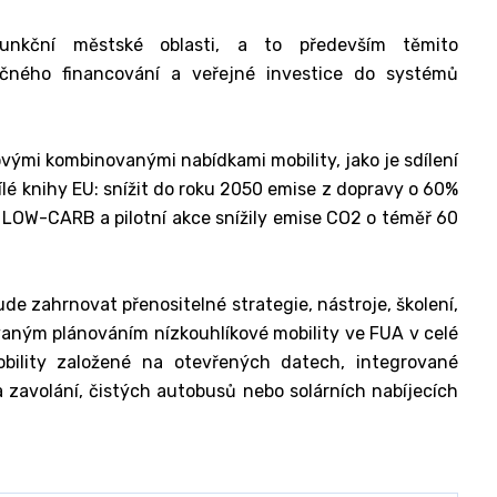
funkční městské oblasti, a to především těmito
lečného financování a veřejné investice do systémů
vými kombinovanými nabídkami mobility, jako je sdílení
ílé knihy EU: snížit do roku 2050 emise z dopravy o 60%
e LOW-CARB a pilotní akce snížily emise CO2 o téměř 60
ude zahrnovat přenositelné strategie, nástroje, školení,
vaným plánováním nízkouhlíkové mobility ve FUA v celé
obility založené na otevřených datech, integrované
 zavolání, čistých autobusů nebo solárních nabíjecích