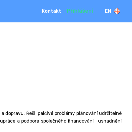
Přihlášení
Kontakt
EN
a dopravu. Řešil palčivé problémy plánování udržitelné
polupráce a podpora společného financování i usnadnění