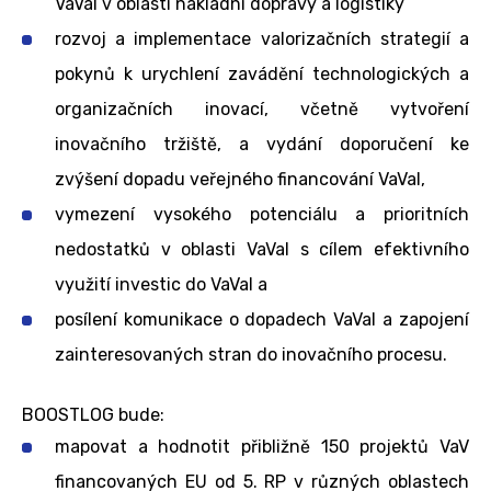
VaVaI v oblasti nákladní dopravy a logistiky
rozvoj a implementace valorizačních strategií a
pokynů k urychlení zavádění technologických a
organizačních inovací, včetně vytvoření
inovačního tržiště, a vydání doporučení ke
zvýšení dopadu veřejného financování VaVaI,
vymezení vysokého potenciálu a prioritních
nedostatků v oblasti VaVaI s cílem efektivního
využití investic do VaVaI a
posílení komunikace o dopadech VaVaI a zapojení
zainteresovaných stran do inovačního procesu.
BOOSTLOG bude:
mapovat a hodnotit přibližně 150 projektů VaV
financovaných EU od 5. RP v různých oblastech