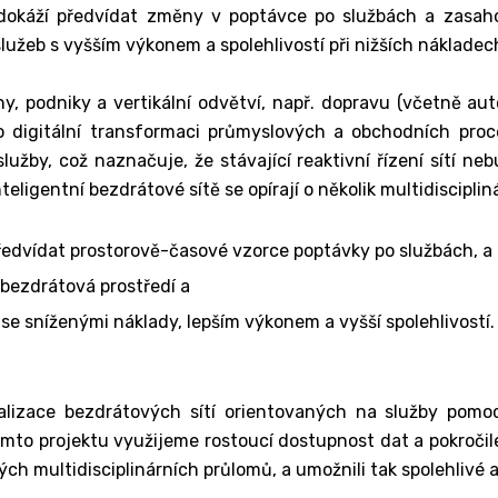
 dokáží předvídat změny v poptávce po službách a zasah
lužeb s vyšším výkonem a spolehlivostí při nižších nákladec
, podniky a vertikální odvětví, např. dopravu (včetně aut
ro digitální transformaci průmyslových a obchodních proc
by, což naznačuje, že stávající reaktivní řízení sítí nebud
igentní bezdrátové sítě se opírají o několik multidisciplin
ředvídat prostorově-časové vzorce poptávky po službách, a tí
 bezdrátová prostředí a
 sníženými náklady, lepším výkonem a vyšší spolehlivostí.
izace bezdrátových sítí orientovaných na služby pomoc
omto projektu využijeme rostoucí dostupnost dat a pokročilé
ých multidisciplinárních průlomů, a umožnili tak spolehliv