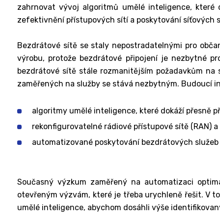
zahrnovat vývoj algoritmů umělé inteligence, které
zefektivnění přístupových sítí a poskytování síťových s
Bezdrátové sítě se staly nepostradatelnými pro občany
výrobu, protože bezdrátové připojení je nezbytné p
bezdrátové sítě stále rozmanitějším požadavkům na služ
zaměřených na služby se stává nezbytným. Budoucí intel
algoritmy umělé inteligence, které dokáží přesně p
rekonfigurovatelné rádiové přístupové sítě (RAN) a
automatizované poskytování bezdrátových služeb se
Současný výzkum zaměřený na automatizaci optimal
otevřeným výzvám, které je třeba urychleně řešit. V t
umělé inteligence, abychom dosáhli výše identifikovan