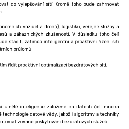
ovat do vylepšování sítí. Kromě toho bude zahrnovat
h.
onomních vozidel a dronů), logistiku, veřejné služby a
esů a zákaznických zkušeností. V důsledku toho čelí
e stačit, zatímco inteligentní a proaktivní řízení sítí
árních průlomů:
m řídit proaktivní optimalizaci bezdrátových sítí,
í umělé inteligence založené na datech čelí mnoha
 technologie datové vědy, jakož i algoritmy a techniky
é automatizované poskytování bezdrátových služeb.