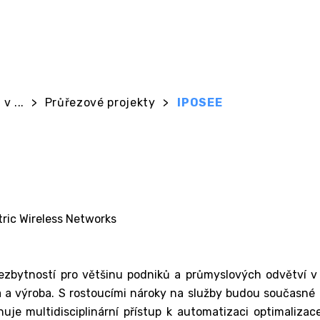
v ...
>
Průřezové projekty
>
IPOSEE
tric Wireless Networks
nezbytností pro většinu podniků a průmyslových odvětví v š
žba a výroba. S rostoucími nároky na služby budou současné
je multidisciplinární přístup k automatizaci optimalizac