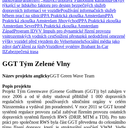
parkování
Partnerství „Mluvící doprava“
Platooning kamionů
Pokyny
týkající se lidského faktoru pro design bezpečných služeb
dopravních informací ve vozidle
Používání informačních služeb
během prací na silnici
PPA Praktická zkouška Amsterdam
PPA
Praktická zkouška Amsterdam Jihovýchod
PPA Praktická zkouška
Amsterdam Sever
PPA Praktická zkouška Amsterdam
Západ
Program IDVV Impuls pro dynamické řízení provozu
vnitrozemských vodních cest
Snížení přestupků nedodržení omezené
výšky vozidel před vjezdem do Velsertunnelu
Sociální média jako
zdroj dat
Vážení za jízdy
Vozidlové systémy Brabant In-Car
II
Zabezpečená trasa
GGT Tým Zelené Vlny
Název projektu anglicky
GGT Green Wave Team
Popis projektu
Projekt Tým Greenwave (Groene Golfteam (GGT)) byl zahájen v
roce 2006 a od té doby studoval přibližně 1 000 dopravních
regulačních systémů používaných silničními orgány v celém
Nizozemsku a vydával jim poradenství. V roce 2011 se GGT kromě
systémů regulace provozu začal zabývat řízením provozu ostatních
dopravních systémů řízených RWS (DRIP, MTM a TDI). Pro tuto
práci pro společnost RWS byla část GGT převedena do celostátního
týmu řízení dopravy, který je strukturální součástí VWM. Vedle