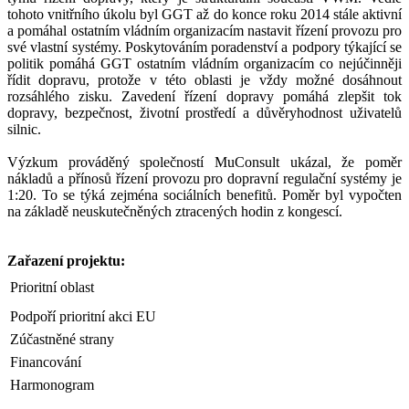
tohoto vnitřního úkolu byl GGT až do konce roku 2014 stále aktivní
a pomáhal ostatním vládním organizacím nastavit řízení provozu pro
své vlastní systémy. Poskytováním poradenství a podpory týkající se
politik pomáhá GGT ostatním vládním organizacím co nejúčinněji
řídit dopravu, protože v této oblasti je vždy možné dosáhnout
rozsáhlého zisku. Zavedení řízení dopravy pomáhá zlepšit tok
dopravy, bezpečnost, životní prostředí a důvěryhodnost uživatelů
silnic.
Výzkum prováděný společností MuConsult ukázal, že poměr
nákladů a přínosů řízení provozu pro dopravní regulační systémy je
1:20. To se týká zejména sociálních benefitů. Poměr byl vypočten
na základě neuskutečněných ztracených hodin z kongescí.
Zařazení projektu:
Prioritní oblast
Podpoří prioritní akci EU
Zúčastněné strany
Financování
Harmonogram