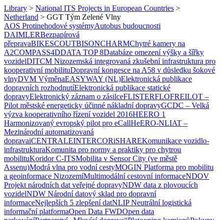
Library
>
National ITS Projects in European Countries
>
Netherland
>
GGT Tým Zelené Vlny
AOS Protinehodové systémy
Autobus budoucnosti
DAIMLER
Bezpapírová
přeprava
BIKESCOUT
BISON
CHARM
Chytré kamery na
A2
COMPASS4D
DATA TOP 8
Databáze omezení výšky a šířky
vozidel
DITCM Nizozemská integrovaná zkušební infrastruktura pro
kooperativní mobilitu
Dopravní kongesce na A58 v důsledku šokové
vlny
DVM Výměna
EASYWAY (NL)
Elektronická publikace
dopravních rozhodnutí
Elektronická publikace statické
dopravy
Elektronický záznam o zásilce
FLISTER
FLO
FREILOT –
Pilot městské energeticky účinné nákladní dopravy
GCDC – Velká
výzva kooperativního řízení vozidel 2016
HEERO 1
Harmonizovaný evropský pilot pro eCall
HeERO-NL
IAT –
Mezinárodní automatizovaná
doprava
iCENTRALE
INTERCOR
iSHARE
Komunikace vozidlo-
infrastruktura
Komunita pro normy a praktiky pro chytrou
mobilitu
Koridor C-ITS
Mobilita v Sensor City (ve městě
Assenu)
Modrá vlna pro vodní cesty
MOGIN Platforma pro mobilitu
a geoinformace Nizozemí
Multimodální cestovní informace
NDOV
Projekt národních dat veřejné dopravy
NDW data z plovoucích
vozidel
NDW Národní datový sklad pro dopravní
informace
Nejlepších 5 zlepšení dat
NLIP Neutrální logistická
informační platforma
Open Data FWD
Open data