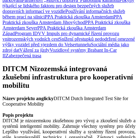
parkování
Partnerství „Mluvící doprava“
Platooning kamionů
Pokyny
týkající se lidského faktoru pro design bezpečných služeb
dopravních informací ve vozidle
Používání informačních služeb
během prací na silnici
PPA Praktická zkouška Amsterdam
PPA
Praktická zkouška Amsterdam Jihovýchod
PPA Praktická zkouška
Amsterdam Sever
PPA Praktická zkouška Amsterdam
Západ
Program IDVV Impuls pro dynamické řízení provozu
vnitrozemských vodních cest
Snížení přestupků nedodržení omezené
výšky vozidel před vjezdem do Velsertunnelu
Sociální média jako
zdroj dat
Vážení za jízdy
Vozidlové systémy Brabant In-Car
II
Zabezpečená trasa
DITCM Nizozemská integrovaná
zkušební infrastruktura pro kooperativní
mobilitu
Název projektu anglicky
DITCM Dutch Integrated Test Site for
Cooperative Mobility
Popis projektu
DITCM je nizozemskou zkušebnou pro vývoj a zkoušení služeb a
systémů inteligentní mobility. Zahrnuje všechny systémy pro účely
Lepšího využívání, kooperativní služby a systémy řízení provozu,
stále komplexnější technicky i organizačně. Zástupci veřejných