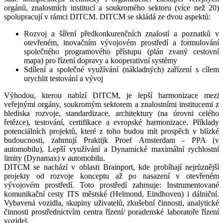
orgánů, znalostních institucí a soukromého sektoru (více než 20)
spolupracují v rámci DITCM. DITCM se skládá ze dvou aspektů:
Rozvoj a šíření předkonkurenčních znalostí a poznatků v
otevřeném, inovačním vývojovém prostředí a formulování
společného programového přístupu (plán zvaný cestovní
mapa) pro řízení dopravy a kooperativní systémy
Sdílení a společné využívání (nákladných) zařízení s cílem
urychlit testování a vývoj
Výhodou, kterou nabízí DITCM, je lepší harmonizace mezi
veřejnými orgány, soukromým sektorem a znalostními institucemi z
hlediska rozvoje, standardizace, architektury (na úrovni celého
řetězce), testování, certifikace a evropské harmonizace. Příklady
potenciálních projektů, které z toho budou mít prospěch v blízké
budoucnosti, zahrnují Praktijk Proef Amsterdam - PPA (v
automobilu), Lepší využívání a Dynamické maximální rychlostní
limity (Dynamax) v automobilu.
DITCM se nachází v oblasti Brainport, kde probíhají nejrůznější
projekty od rozvoje konceptu až po nasazení v otevřeném
vývojovém prostředí. Toto prostředí zahrnuje: Instrumentované
komunikační cesty ITS městské (Helmond, Eindhoven) i dálniční.
Vybavená vozidla, skupiny uživatelů, zkušební činnosti, analytické
činnosti prostřednictvím centra řízení/ poradenské laboratoře řízení
vozidel.