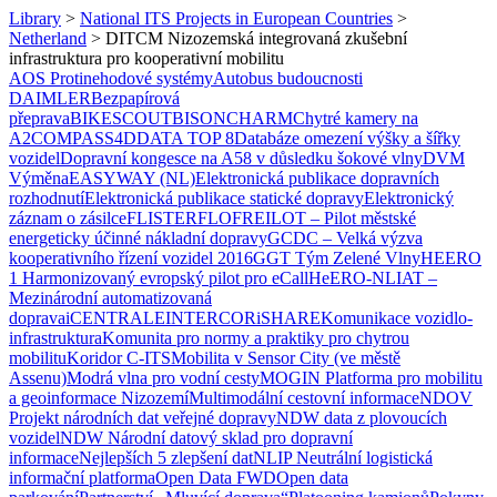
Library
>
National ITS Projects in European Countries
>
Netherland
>
DITCM Nizozemská integrovaná zkušební
infrastruktura pro kooperativní mobilitu
AOS Protinehodové systémy
Autobus budoucnosti
DAIMLER
Bezpapírová
přeprava
BIKESCOUT
BISON
CHARM
Chytré kamery na
A2
COMPASS4D
DATA TOP 8
Databáze omezení výšky a šířky
vozidel
Dopravní kongesce na A58 v důsledku šokové vlny
DVM
Výměna
EASYWAY (NL)
Elektronická publikace dopravních
rozhodnutí
Elektronická publikace statické dopravy
Elektronický
záznam o zásilce
FLISTER
FLO
FREILOT – Pilot městské
energeticky účinné nákladní dopravy
GCDC – Velká výzva
kooperativního řízení vozidel 2016
GGT Tým Zelené Vlny
HEERO
1 Harmonizovaný evropský pilot pro eCall
HeERO-NL
IAT –
Mezinárodní automatizovaná
doprava
iCENTRALE
INTERCOR
iSHARE
Komunikace vozidlo-
infrastruktura
Komunita pro normy a praktiky pro chytrou
mobilitu
Koridor C-ITS
Mobilita v Sensor City (ve městě
Assenu)
Modrá vlna pro vodní cesty
MOGIN Platforma pro mobilitu
a geoinformace Nizozemí
Multimodální cestovní informace
NDOV
Projekt národních dat veřejné dopravy
NDW data z plovoucích
vozidel
NDW Národní datový sklad pro dopravní
informace
Nejlepších 5 zlepšení dat
NLIP Neutrální logistická
informační platforma
Open Data FWD
Open data