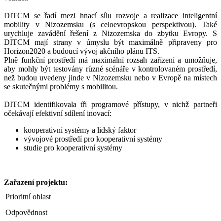
DITCM se řadí mezi hnací sílu rozvoje a realizace inteligentní
mobility v Nizozemsku (s celoevropskou perspektivou). Také
urychluje zavádění řešení z Nizozemska do zbytku Evropy. S
DITCM mají strany v úmyslu být maximálně připraveny pro
Horizon2020 a budoucí vývoj akčního plánu ITS.
Plně funkční prostředí má maximální rozsah zařízení a umožňuje,
aby mohly být testovány různé scénáře v kontrolovaném prostředí,
než budou uvedeny jinde v Nizozemsku nebo v Evropě na místech
se skutečnými problémy s mobilitou.
DITCM identifikovala tři programové přístupy, v nichž partneři
očekávají efektivní sdílení inovací:
kooperativní systémy a lidský faktor
vývojové prostředí pro kooperativní systémy
studie pro kooperativní systémy
Zařazení projektu:
Prioritní oblast
Odpovědnost