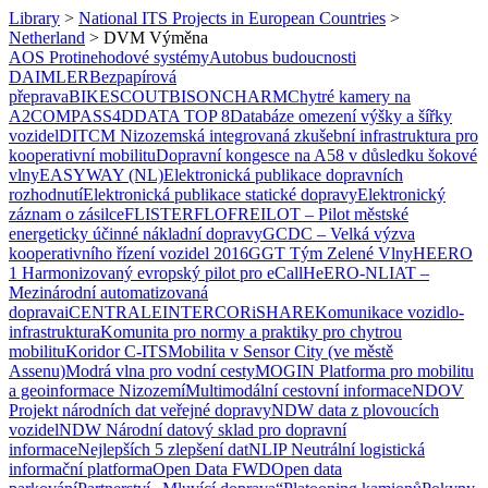
Library
>
National ITS Projects in European Countries
>
Netherland
>
DVM Výměna
AOS Protinehodové systémy
Autobus budoucnosti
DAIMLER
Bezpapírová
přeprava
BIKESCOUT
BISON
CHARM
Chytré kamery na
A2
COMPASS4D
DATA TOP 8
Databáze omezení výšky a šířky
vozidel
DITCM Nizozemská integrovaná zkušební infrastruktura pro
kooperativní mobilitu
Dopravní kongesce na A58 v důsledku šokové
vlny
EASYWAY (NL)
Elektronická publikace dopravních
rozhodnutí
Elektronická publikace statické dopravy
Elektronický
záznam o zásilce
FLISTER
FLO
FREILOT – Pilot městské
energeticky účinné nákladní dopravy
GCDC – Velká výzva
kooperativního řízení vozidel 2016
GGT Tým Zelené Vlny
HEERO
1 Harmonizovaný evropský pilot pro eCall
HeERO-NL
IAT –
Mezinárodní automatizovaná
doprava
iCENTRALE
INTERCOR
iSHARE
Komunikace vozidlo-
infrastruktura
Komunita pro normy a praktiky pro chytrou
mobilitu
Koridor C-ITS
Mobilita v Sensor City (ve městě
Assenu)
Modrá vlna pro vodní cesty
MOGIN Platforma pro mobilitu
a geoinformace Nizozemí
Multimodální cestovní informace
NDOV
Projekt národních dat veřejné dopravy
NDW data z plovoucích
vozidel
NDW Národní datový sklad pro dopravní
informace
Nejlepších 5 zlepšení dat
NLIP Neutrální logistická
informační platforma
Open Data FWD
Open data