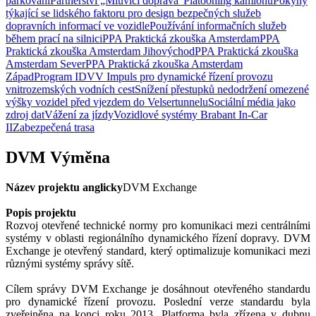
parkování
Partnerství „Mluvící doprava“
Platooning kamionů
Pokyny
týkající se lidského faktoru pro design bezpečných služeb
dopravních informací ve vozidle
Používání informačních služeb
během prací na silnici
PPA Praktická zkouška Amsterdam
PPA
Praktická zkouška Amsterdam Jihovýchod
PPA Praktická zkouška
Amsterdam Sever
PPA Praktická zkouška Amsterdam
Západ
Program IDVV Impuls pro dynamické řízení provozu
vnitrozemských vodních cest
Snížení přestupků nedodržení omezené
výšky vozidel před vjezdem do Velsertunnelu
Sociální média jako
zdroj dat
Vážení za jízdy
Vozidlové systémy Brabant In-Car
II
Zabezpečená trasa
DVM Výměna
Název projektu anglicky
DVM Exchange
Popis projektu
Rozvoj otevřené technické normy pro komunikaci mezi centrálními
systémy v oblasti regionálního dynamického řízení dopravy. DVM
Exchange je otevřený standard, který optimalizuje komunikaci mezi
různými systémy správy sítě.
Cílem správy DVM Exchange je dosáhnout otevřeného standardu
pro dynamické řízení provozu. Poslední verze standardu byla
zveřejněna na konci roku 2013. Platforma byla zřízena v dubnu