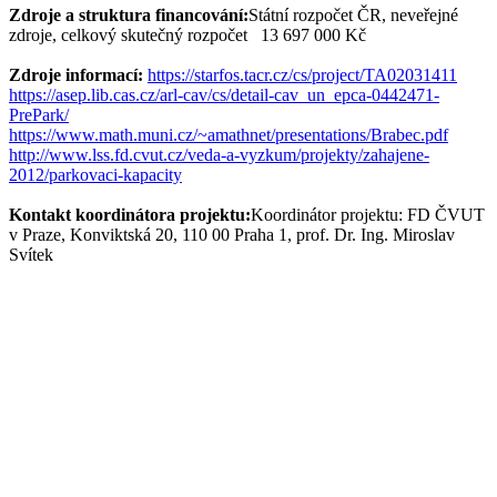
Zdroje a struktura financování:
Státní rozpočet ČR, neveřejné
zdroje, celkový skutečný rozpočet 13 697 000 Kč
Zdroje informací:
https://starfos.tacr.cz/cs/project/TA02031411
https://asep.lib.cas.cz/arl-cav/cs/detail-cav_un_epca-0442471-
PrePark/
https://www.math.muni.cz/~amathnet/presentations/Brabec.pdf
http://www.lss.fd.cvut.cz/veda-a-vyzkum/projekty/zahajene-
2012/parkovaci-kapacity
Kontakt koordinátora projektu:
Koordinátor projektu: FD ČVUT
v Praze, Konviktská 20, 110 00 Praha 1, prof. Dr. Ing. Miroslav
Svítek