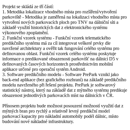
Projekt se skládá ze tří částí:
1. Metodika lokalizace vhodného místa pro rozšíření/vytvoření
parkoviště - Metodika je zaměřená na lokalizaci vhodného místa pro
vytvoření nových parkovacích ploch pro TNV na dálniční síti a
základě využití historických dat z elektronického systému
výkonového zpoplatnění.
2. Funkční vzorek systému - Funkční vzorek telematického
predikčního systému má za cíl integrovat veškeré prvky dle
navržené architektury a ověřit tak fungování celého systému pro
definovanou oblast. Funkční vzorek celého systému poskytuje
informace o predikované obsazenosti parkovišť na dálnici D5 v
definovaných časových horizontech prostřednictvím mobilní
aplikace určené pro operační systém Android.
3. Software predikčního modelu - Software PrePark vznikl jako
back-end aplikace (bez grafického rozhraní) na základě predikčního
modelu navrženého při řešení projektu. PrePark je softwarový
statistický nástroj, který na základě dat z mýtného systému predikuje
obsazenost jednotlivých parkovacích míst na dálnicích v ČR.
Přínosem projektu bude možnost posouzení možností využití dat z
mýtných bran pro rychlý a relativně levný predikční model
parkovací kapacity pro nákladní automobily podél dálnic, místo
budování nové nákladné infrastruktury.