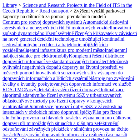
Library
>
Science and Research Projects in the Field of ITS in the
Czech Republic
>
Road transport
>
Zvýšení využití parkovací
kapacity na dálnicích za pomoci predikčních modelů
Centrum pro rozvoj dopravních systémů
Automatické sledování
agresivních a nebezpečných řidičů motorových vozidel
Inovativní
způsob dynamického řízení světelně řízených křižovatek v závislosti
na nové generaci detekční technologie umožňující kontinuální
sledování pohybu, rychlosti a trajektorie přijíždějících
vozidel
Inteligentní infrastruktura pro moderní město
Inteligentní
nabíjecí stanice pro elektromobily
Komplexní řešení distribuce
dopravních informací ve standardizovaných formátech
Možnosti
ovlivnění negativních dopadů dopravy na životní prostředí ve
městech pomocí inovativních senzorových sítí s výstupem do
dopravních informačních a řídících systémů
Nástroje pro zvyšování
kvality a kvantity poskytovaných dopravních informací ve službě
RDS-TMC
Nový detekční systém řízení dopravy
Optimalizace
algoritmů adaptivního řízení systému SSZ v urbanizovaných
oblastech
Nové metody pro řízení dopravy v kongescích
v intravilánu
Optimalizace provozní doby SSZ v závislosti na
intenzitách v obdobích mimo dopravní špičky
Plán pro řízení
silničního provozu na hlavních trasách s významem pro dálkovou
dopravu při mimořádných situacích a plán pro zefektivnění
odstraňování závažných překážek v silničním provozu na těchto
trasách
Poskytování dopravních informací v reálném čase na síti