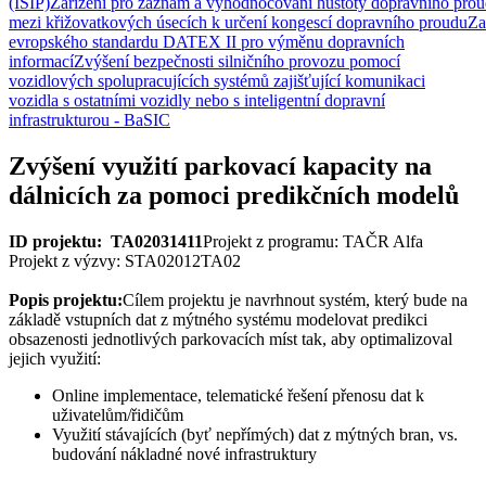
(ISIP)
Zařízení pro záznam a vyhodnocování hustoty dopravního prou
mezi křižovatkových úsecích k určení kongescí dopravního proudu
Za
evropského standardu DATEX II pro výměnu dopravních
informací
Zvýšení bezpečnosti silničního provozu pomocí
vozidlových spolupracujících systémů zajišťující komunikaci
vozidla s ostatními vozidly nebo s inteligentní dopravní
infrastrukturou - BaSIC
Zvýšení využití parkovací kapacity na
dálnicích za pomoci predikčních modelů
ID projektu: TA02031411
Projekt z programu: TAČR Alfa
Projekt z výzvy: STA02012TA02
Popis projektu:
Cílem projektu je navrhnout systém, který bude na
základě vstupních dat z mýtného systému modelovat predikci
obsazenosti jednotlivých parkovacích míst tak, aby optimalizoval
jejich využití:
Online implementace, telematické řešení přenosu dat k
uživatelům/řidičům
Využití stávajících (byť nepřímých) dat z mýtných bran, vs.
budování nákladné nové infrastruktury