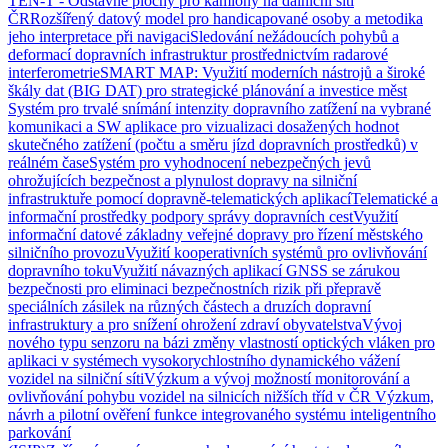
TEN-T - Odstavné plochy pro kamiony na dálniční síti
ČR
Rozšířený datový model pro handicapované osoby a metodika
jeho interpretace při navigaci
Sledování nežádoucích pohybů a
deformací dopravních infrastruktur prostřednictvím radarové
interferometrie
SMART MAP: Využití moderních nástrojů a široké
škály dat (BIG DAT) pro strategické plánování a investice měst
Systém pro trvalé snímání intenzity dopravního zatížení na vybrané
komunikaci a SW aplikace pro vizualizaci dosažených hodnot
skutečného zatížení (počtu a směru jízd dopravních prostředků) v
reálném čase
Systém pro vyhodnocení nebezpečných jevů
ohrožujících bezpečnost a plynulost dopravy na silniční
infrastruktuře pomocí dopravně-telematických aplikací
Telematické a
informační prostředky podpory správy dopravních cest
Využití
informační datové základny veřejné dopravy pro řízení městského
silničního provozu
Využití kooperativních systémů pro ovlivňování
dopravního toku
Využití návazných aplikací GNSS se zárukou
bezpečnosti pro eliminaci bezpečnostních rizik při přepravě
speciálních zásilek na různých částech a druzích dopravní
infrastruktury a pro snížení ohrožení zdraví obyvatelstva
Vývoj
nového typu senzoru na bázi změny vlastností optických vláken pro
aplikaci v systémech vysokorychlostního dynamického vážení
vozidel na silniční síti
Výzkum a vývoj možností monitorování a
ovlivňování pohybu vozidel na silnicích nižších tříd v ČR
Výzkum,
návrh a pilotní ověření funkce integrovaného systému inteligentního
parkování