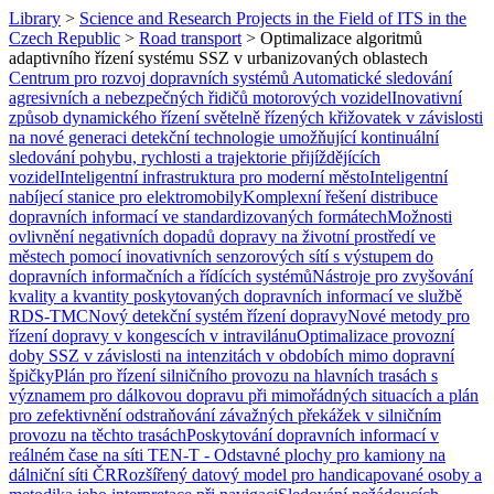
Library
>
Science and Research Projects in the Field of ITS in the
Czech Republic
>
Road transport
>
Optimalizace algoritmů
adaptivního řízení systému SSZ v urbanizovaných oblastech
Centrum pro rozvoj dopravních systémů
Automatické sledování
agresivních a nebezpečných řidičů motorových vozidel
Inovativní
způsob dynamického řízení světelně řízených křižovatek v závislosti
na nové generaci detekční technologie umožňující kontinuální
sledování pohybu, rychlosti a trajektorie přijíždějících
vozidel
Inteligentní infrastruktura pro moderní město
Inteligentní
nabíjecí stanice pro elektromobily
Komplexní řešení distribuce
dopravních informací ve standardizovaných formátech
Možnosti
ovlivnění negativních dopadů dopravy na životní prostředí ve
městech pomocí inovativních senzorových sítí s výstupem do
dopravních informačních a řídících systémů
Nástroje pro zvyšování
kvality a kvantity poskytovaných dopravních informací ve službě
RDS-TMC
Nový detekční systém řízení dopravy
Nové metody pro
řízení dopravy v kongescích v intravilánu
Optimalizace provozní
doby SSZ v závislosti na intenzitách v obdobích mimo dopravní
špičky
Plán pro řízení silničního provozu na hlavních trasách s
významem pro dálkovou dopravu při mimořádných situacích a plán
pro zefektivnění odstraňování závažných překážek v silničním
provozu na těchto trasách
Poskytování dopravních informací v
reálném čase na síti TEN-T - Odstavné plochy pro kamiony na
dálniční síti ČR
Rozšířený datový model pro handicapované osoby a