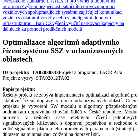
evropského standardu DATEX II pro výměnu dopravních
informací
Zvýšení bezpečnosti silničního provozu pomocí
vozidlových spolupracujících systémů zajišťující komunikaci
vozidla s ostatními vozidly nebo s inteligentní dopravní
infrastrukturou - BaSIC
Zvýšení využití parkovací kapacity na
dálnicích za pomoci predikčních modelů
Optimalizace algoritmů adaptivního
řízení systému SSZ v urbanizovaných
oblastech
ID projektu: TA02030333
Projekt z programu: TAČR Alfa
Projekt z výzvy: STA02012TA02
Popis projektu:
Řešený projekt se zabývá implementací a optimalizací algoritmů pro
adaptivní řízení dopravy v rámci urbanizovaných oblastí. Cílem
projektu je vytvoření SW modulu s algoritmy přizpůsobenými
podmínkám dopravního chování řidičů v České republice. Modul
porovná v reálném čase efektivitu řízení jednotlivých
signalizovaných křižovatek s dopravní poptávkou a rozhodne o
volbě signálního plánu a jeho proměnných parametrech (strategii) s
důrazem na minimalizaci zdržení na dopravní síti.