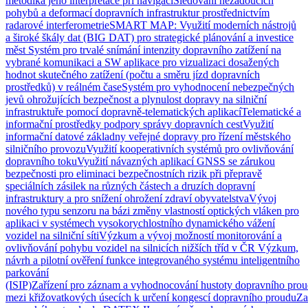
metodika jeho interpretace při navigaci
Sledování nežádoucích
pohybů a deformací dopravních infrastruktur prostřednictvím
radarové interferometrie
SMART MAP: Využití moderních nástrojů
a široké škály dat (BIG DAT) pro strategické plánování a investice
měst
Systém pro trvalé snímání intenzity dopravního zatížení na
vybrané komunikaci a SW aplikace pro vizualizaci dosažených
hodnot skutečného zatížení (počtu a směru jízd dopravních
prostředků) v reálném čase
Systém pro vyhodnocení nebezpečných
jevů ohrožujících bezpečnost a plynulost dopravy na silniční
infrastruktuře pomocí dopravně-telematických aplikací
Telematické a
informační prostředky podpory správy dopravních cest
Využití
informační datové základny veřejné dopravy pro řízení městského
silničního provozu
Využití kooperativních systémů pro ovlivňování
dopravního toku
Využití návazných aplikací GNSS se zárukou
bezpečnosti pro eliminaci bezpečnostních rizik při přepravě
speciálních zásilek na různých částech a druzích dopravní
infrastruktury a pro snížení ohrožení zdraví obyvatelstva
Vývoj
nového typu senzoru na bázi změny vlastností optických vláken pro
aplikaci v systémech vysokorychlostního dynamického vážení
vozidel na silniční síti
Výzkum a vývoj možností monitorování a
ovlivňování pohybu vozidel na silnicích nižších tříd v ČR
Výzkum,
návrh a pilotní ověření funkce integrovaného systému inteligentního
parkování
(ISIP)
Zařízení pro záznam a vyhodnocování hustoty dopravního prou
mezi křižovatkových úsecích k určení kongescí dopravního proudu
Za