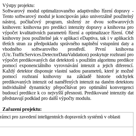
Výstpy projektu:
Softwarový modul optimalizovaného adaptivního řízení dopravy -
Tento softwarový modul je koncipován jako univerzálně použitelný
nástroj, počítačový program, složený ze dvou softwarových
knihoven: knihovna pro predikci intenzity dopravy a knihovna pro
výpočet kvalitativních parametrů řízení a optimalizace řízení. Obě
knihovny jsou použitelné jak v aplikaci eDaptiva, tak i v aplikacích
třetích stran za předpokladu správného naplnění vstupními daty a
vhodného softwarového prostředí. První knihovna
(Utc.TrafficServices.DetectorDataValidation) poskytuje rozhraní pro
výpočet predikovaných dat detektorů s použitím algoritmu predikce
pomocí exponenciálního vyrovnávání intenzit a jejich diferencí.
Každý detektor disponuje vlastní sadou parametrů, které je možné
pomocí rozhraní knihovny na základě historie odchylek
predikovaných intenzit od naměřených intenzit na daném detektoru
individuálně dynamicky přepočítávat pro optimální konvergenci
budoucí predikce k co nejvyšší přesnosti. Predikované intenzity dat
představují podklad pro další výpočty modulu.
Zařazení projektu:
mci pro zavedení inteligentních dopravních systémů v oblasti