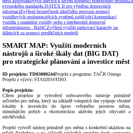
mezi křižovatkových úsecích k určení kongescí dopravního proudu
Za
evropského standardu DATEX II pro výměnu dopravních
informací
Zvýšení bezpečnosti silničního provozu pomocí
vozidlových spolupracujících systémů zajišťující komunikaci
vozidla s ostatními vozidly nebo s inteligentní dopravní
infrastrukturou - BaSIC
Zvýšení využití parkovací kapacity na
dálnicích za pomoci predikčních modelů
SMART MAP: Využití moderních
nástrojů a široké škály dat (BIG DAT)
pro strategické plánování a investice měst
ID projektu: TD03000244
Projekt z programu: TAČR Omega
Projekt z výzvy: STA02016TD03
Popis projektu:
Cílem projektu je vytvoření softwarového nástroje primárně
určeného pro města, který na základě vstupních dat vytipuje vhodné
lokality k investicím do úprav veřejného prostoru města,
stimulujícím pohyb a ekonomickou aktivitu jejich obyvatel a
návštěvníků.
Projekt vytvoří nástroj primárně pro města s konkrétní ukázkou na
městě Pardubice a na základě výsledků projektu bude sestavena