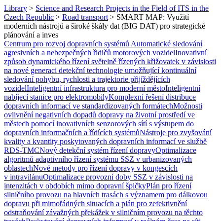
Library
>
Science and Research Projects in the Field of ITS in the
Czech Republic
>
Road transport
>
SMART MAP: Využití
moderních nástrojů a široké škály dat (BIG DAT) pro strategické
plánování a inves
Centrum pro rozvoj dopravních systémů
Automatické sledování
agresivních a nebezpečných řidičů motorových vozidel
Inovativní
způsob dynamického řízení světelně řízených křižovatek v závislosti
na nové generaci detekční technologie umožňující kontinuální
sledování pohybu, rychlosti a trajektorie přijíždějících
vozidel
Inteligentní infrastruktura pro moderní město
Inteligentní
nabíjecí stanice pro elektromobily
Komplexní řešení distribuce
dopravních informací ve standardizovaných formátech
Možnosti
ovlivnění negativních dopadů dopravy na životní prostředí ve
městech pomocí inovativních senzorových sítí s výstupem do
dopravních informačních a řídících systémů
Nástroje pro zvyšování
kvality a kvantity poskytovaných dopravních informací ve službě
RDS-TMC
Nový detekční systém řízení dopravy
Optimalizace
algoritmů adaptivního řízení systému SSZ v urbanizovaných
oblastech
Nové metody pro řízení dopravy v kongescích
v intravilánu
Optimalizace provozní doby SSZ v závislosti na
intenzitách v obdobích mimo dopravní špičky
Plán pro řízení
silničního provozu na hlavních trasách s významem pro dálkovou
dopravu při mimořádných situacích a plán pro zefektivnění
odstraňování závažných překážek v silničním provozu na těchto