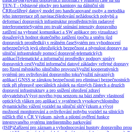
trasách
Poskytování dopravních informací v reálném čase na síti
TEN-T - Odstavné plochy pro kamiony na dálniční síti
ČR
Rozšířený datový model pro handicapované osoby a metodika
jeho interpretace při navigaci
Sledování nežádoucích pohybů a
deformací dopravních infrastruktur prostřednictvím radarové
interferometrie
Systém pro trvalé snímání intenzity dopravního
zatížení na vybrané komunikaci a SW aplikace pro vizualizaci
dosažených hodnot skutečného zatížení (počtu a směru jízd
dopravních prostředků) v reálném čase
Systém pro vyhodnocení
nebezpečných jevů ohrožujících bezpečnost a plynulost dopravy na
silniční infrastruktuře pomocí dopravně-telematických
aplikací
Telematické a informační prostředky podpory správy
dopravních cest
Využití informační datové základny veřejné dopravy
pro řízení městského silničního provozu
Využití kooperativních
systémů pro ovlivňování dopravního toku
Využití návazných
aplikací GNSS se zárukou bezpečnosti pro eliminaci bezpečnostních
rizik při přepravě speciálních zásilek na různých částech a druzích
dopravní infrastruktury a pro snížení ohrožení zdraví
obyvatelstva
Vývoj nového typu senzoru na bázi změny vlastností
optických vláken pro aplikaci v systémech vysokorychlostního
dynamického vážení vozidel na silniční síti
Výzkum a vývoj
možností monitorování a ovlivňování pohybu vozidel na silnicích
nižších tříd v ČR
Výzkum, návrh a pilotní ověření funkce
integrovaného systému inteligentního parkování
(ISIP)
Zařízení pro záznam a vyhodnocování hustoty dopravního prou