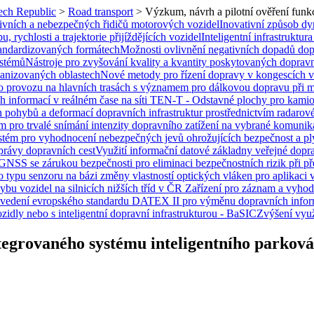
zech Republic
>
Road transport
>
Výzkum, návrh a pilotní ověření funk
ivních a nebezpečných řidičů motorových vozidel
Inovativní způsob dyn
 rychlosti a trajektorie přijíždějících vozidel
Inteligentní infrastruktu
tandardizovaných formátech
Možnosti ovlivnění negativních dopadů dopr
ystémů
Nástroje pro zvyšování kvality a kvantity poskytovaných dopr
banizovaných oblastech
Nové metody pro řízení dopravy v kongescích v 
ího provozu na hlavních trasách s významem pro dálkovou dopravu při 
 informací v reálném čase na síti TEN-T - Odstavné plochy pro kamion
pohybů a deformací dopravních infrastruktur prostřednictvím radarové
m pro trvalé snímání intenzity dopravního zatížení na vybrané komuni
tém pro vyhodnocení nebezpečných jevů ohrožujících bezpečnost a plyn
právy dopravních cest
Využití informační datové základny veřejné dopra
GNSS se zárukou bezpečnosti pro eliminaci bezpečnostních rizik při př
 typu senzoru na bázi změny vlastností optických vláken pro aplikaci
u vozidel na silnicích nižších tříd v ČR
Zařízení pro záznam a vyhod
vedení evropského standardu DATEX II pro výměnu dopravních infor
ozidly nebo s inteligentní dopravní infrastrukturou - BaSIC
Zvýšení využ
tegrovaného systému inteligentního parková