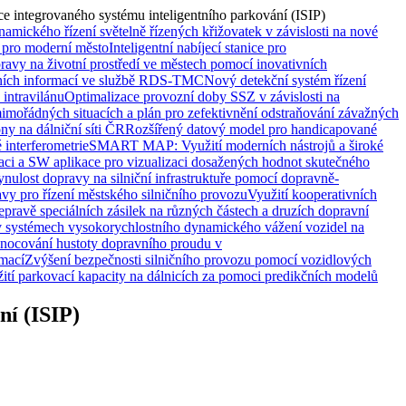
ce integrovaného systému inteligentního parkování (ISIP)
amického řízení světelně řízených křižovatek v závislosti na nové
ra pro moderní město
Inteligentní nabíjecí stanice pro
avy na životní prostředí ve městech pomocí inovativních
avních informací ve službě RDS-TMC
Nový detekční systém řízení
intravilánu
Optimalizace provozní doby SSZ v závislosti na
mimořádných situacích a plán pro zefektivnění odstraňování závažných
y na dálniční síti ČR
Rozšířený datový model pro handicapované
 interferometrie
SMART MAP: Využití moderních nástrojů a široké
kaci a SW aplikace pro vizualizaci dosažených hodnot skutečného
ulost dopravy na silniční infrastruktuře pomocí dopravně-
vy pro řízení městského silničního provozu
Využití kooperativních
epravě speciálních zásilek na různých částech a druzích dopravní
 v systémech vysokorychlostního dynamického vážení vozidel na
nocování hustoty dopravního proudu v
mací
Zvýšení bezpečnosti silničního provozu pomocí vozidlových
ití parkovací kapacity na dálnicích za pomoci predikčních modelů
ní (ISIP)