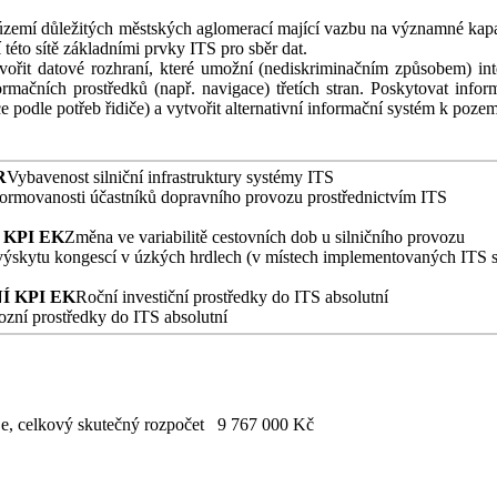
emí důležitých městských aglomerací mající vazbu na významné kapacit
této sítě základními prvky ITS pro sběr dat.
ořit datové rozhraní, které umožní (nediskriminačním způsobem) inte
ormačních prostředků (např. navigace) třetích stran. Poskytovat info
race podle potřeb řidiče) a vytvořit alternativní informační systém k 
R
Vybavenost silniční infrastruktury systémy ITS
formovanosti účastníků dopravního provozu prostřednictvím ITS
 KPI EK
Změna ve variabilitě cestovních dob u silničního provozu
ýskytu kongescí v úzkých hrdlech (v místech implementovaných ITS 
Í KPI EK
Roční investiční prostředky do ITS absolutní
zní prostředky do ITS absolutní
oje, celkový skutečný rozpočet 9 767 000 Kč