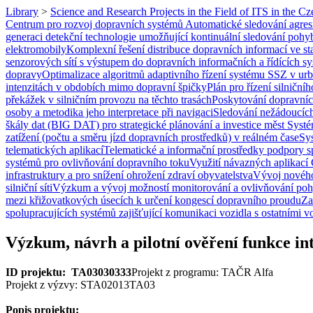
Library
>
Science and Research Projects in the Field of ITS in the C
Centrum pro rozvoj dopravních systémů
Automatické sledování agres
generaci detekční technologie umožňující kontinuální sledování pohybu,
elektromobily
Komplexní řešení distribuce dopravních informací ve s
senzorových sítí s výstupem do dopravních informačních a řídících s
dopravy
Optimalizace algoritmů adaptivního řízení systému SSZ v ur
intenzitách v obdobích mimo dopravní špičky
Plán pro řízení silničn
překážek v silničním provozu na těchto trasách
Poskytování dopravních
osoby a metodika jeho interpretace při navigaci
Sledování nežádoucích 
škály dat (BIG DAT) pro strategické plánování a investice měst
Systé
zatížení (počtu a směru jízd dopravních prostředků) v reálném čase
Sys
telematických aplikací
Telematické a informační prostředky podpory s
systémů pro ovlivňování dopravního toku
Využití návazných aplikací 
infrastruktury a pro snížení ohrožení zdraví obyvatelstva
Vývoj nového
silniční síti
Výzkum a vývoj možností monitorování a ovlivňování pohyb
mezi křižovatkových úsecích k určení kongescí dopravního proudu
Za
spolupracujících systémů zajišťující komunikaci vozidla s ostatními v
Výzkum, návrh a pilotní ověření funkce in
ID projektu: TA03030333
Projekt z programu: TAČR Alfa
Projekt z výzvy: STA02013TA03
Popis projektu: