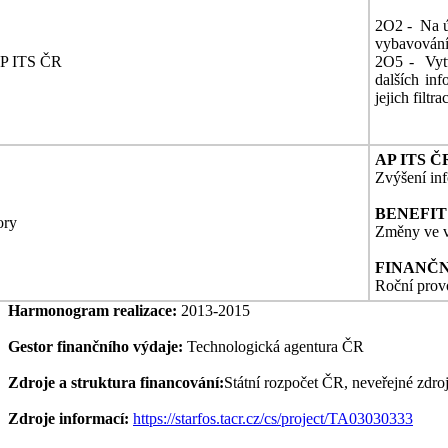
2O2 - Na úz
vybavování 
AP ITS ČR
2O5 - Vytv
dalších inf
jejich filt
AP ITS Č
Zvýšení in
BENEFIT
ory
Změny ve v
FINANČN
Roční provo
Harmonogram realizace:
2013-2015
Gestor finančního výdaje:
Technologická agentura ČR
Zdroje a struktura financování:
Státní rozpočet ČR, neveřejné zdr
Zdroje informací:
https://starfos.tacr.cz/cs/project/TA03030333