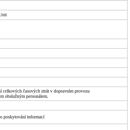
Unii
žení celkových časových ztrát v dopravním provozu
vaným obslužným personálem.
ého poskytování informací