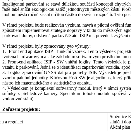
Ingeligentní parkování se stává důležitou součástí konceptů chytrých
řadě také snížit ekologickou zátěž jednotlivých městských částí. Plo
mohou města ročně získat určitou částku do svých rozpočtů. Tyto pos
V rámci projektu bude realizován výzkum, návrh a pilotní ověření fu
způsobem implementovat strategie dopravy v klidu do městských aglo
parkovací domy, odstavná parkoviště atd. ISIP mj. povede k zvýšení 
V rámci projektu byly zpracovány tyto výstupy:
1. Front-end aplikace ISIP - funkční vzorek. Tento výsledek projek
tvořena hardwarovým a také základním softwarovým prostředím umož
2. Front-end aplikace ISIP - SW vnitřní logiky. Tento výsledek je 
vztahu k parkování. Jedná se o identifikaci zaparkování vozidla, apo
3. Logika zpracování GNSS dat pro potřeby ISIP. Výsledek je před
vzorku palubní jednotky. Klíčovou částí SW je algoritmus, který při
nástrojích matematického a statistického aparátu.
4. Výsledkem je komplexní softwarový modul, který v rámci systé
snímky z přehledové kamery. Specifikum tohoto modulu spočívá v a
vodorovné stání).
Zařazení projektu:
Směrnice E
ou a regulací
silniční do
Akční plán