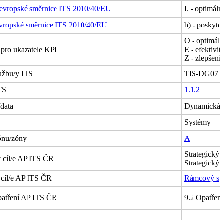
evropské směrnice ITS 2010/40/EU
I. - optimál
vropské směrnice ITS 2010/40/EU
b) - poskyt
O - optimál
R pro ukazatele KPI
E - efektivi
Z - zlepšen
lužbu/y ITS
TIS-DG07 
TS
1.1.2
/data
Dynamická
Systémy
zónu/zóny
A
Strategický
ý cíl/e AP ITS ČR
Strategický
 cíl/e AP ITS ČR
Rámcový spe
patření AP ITS ČR
9.2 Opatřen