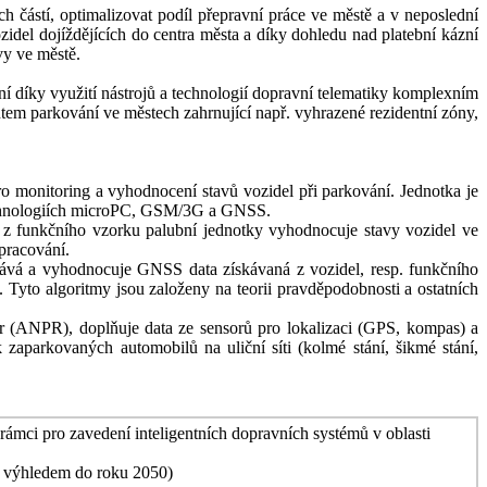
ch částí, optimalizovat podíl přepravní práce ve městě a v neposlední
zidel dojíždějících do centra města a díky dohledu nad platební kázní
vy ve městě.
í díky využití nástrojů a technologií dopravní telematiky komplexním
em parkování ve městech zahrnující např. vyhrazené rezidentní zóny,
o monitoring a vyhodnocení stavů vozidel při parkování. Jednotka je
technologiích microPC, GSM/3G a GNSS.
ch z funkčního vzorku palubní jednotky vyhodnocuje stavy vozidel ve
pracování.
vává a vyhodnocuje GNSS data získávaná z vozidel, resp. funkčního
 Tyto algoritmy jsou založeny na teorii pravděpodobnosti a ostatních
 (ANPR), doplňuje data ze sensorů pro lokalizaci (GPS, kompas) a
aparkovaných automobilů na uliční síti (kolmé stání, šikmé stání,
mci pro zavedení inteligentních dopravních systémů v oblasti
s výhledem do roku 2050)