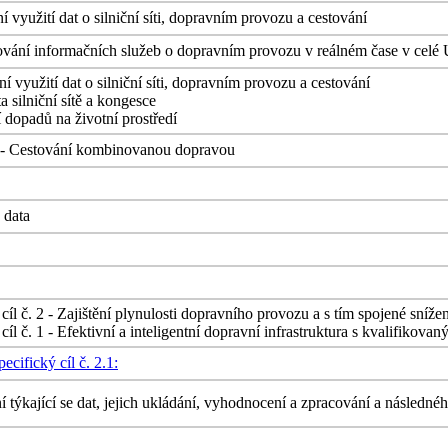
ní využití dat o silniční síti, dopravním provozu a cestování
ování informačních služeb o dopravním provozu v reálném čase v celé 
ní využití dat o silniční síti, dopravním provozu a cestování
ta silniční sítě a kongesce
í dopadů na životní prostředí
- Cestování kombinovanou dopravou
 data
 cíl č. 2 - Zajištění plynulosti dopravního provozu a s tím spojené sní
 cíl č. 1 - Efektivní a inteligentní dopravní infrastruktura s kvalifiko
cifický cíl č. 2.1:
í týkající se dat, jejich ukládání, vyhodnocení a zpracování a následn