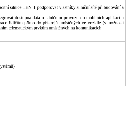
ní silnice TEN-T podporovat vlastníky silniční sítě při budování a
grovat dostupná data o silničním provozu do mobilních aplikací a
rmace řidičům přímo do přístrojů umístěných ve vozidle (s možností
pozemním telematickým prvkům umístěných na komunikacích.
systémů)