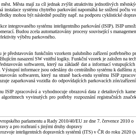
 měst. Města mají za cíl jednak zvýšit atraktivitu jednotlivých městský
šná instalace systému chytrého parkování napomáhá ke snížení počtu vo
tředky mohou být následně použity např. na podporu cyklistické dopra
nkce integrovaného systému inteligentního parkování (ISIP). ISIP umožn
merací. Budou zcela automatizovány procesy související s management
efektivity výběru parkovného.
tu je představován funkčním vzorkem palubního zařízení potřebného pr
ňujícím nasazení SW vnitřní logiky. Funkční vzorek je založen na 
představován softwarem, který na základě dat a informací vstupující
d. Výstupní informace jsou odeslány do centrálního systému k dalšímu z
stavován softwarem, který na straně back-endu systému ISIP zpraco
řazuje zaparkovaná vozidla do odpovídajících parkovacích zón/zařízení.
mu ISIP zpracovává a vyhodnocuje obrazová data z detailových kamer
lgoritmech vyvinutých pro potřeby rozpoznání registračních značek z
vropského parlamentu a Rady 2010/40/EU ze dne 7. července 2010 o rá
pravy a pro rozhraní s jinými druhy dopravy
 rozvoje inteligentních dopravních systémů (ITS) v ČR do roku 2020 (