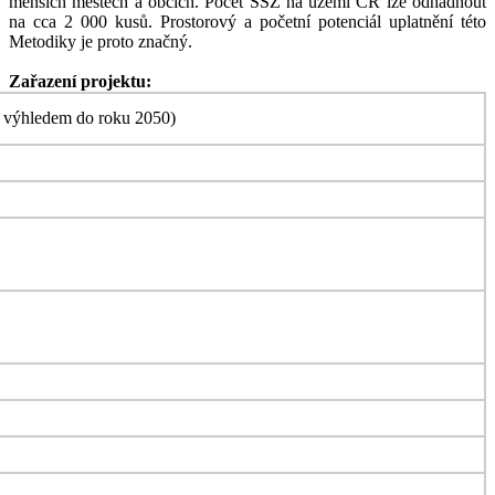
menších městech a obcích. Počet SSZ na území ČR lze odhadnout
na cca 2 000 kusů. Prostorový a početní potenciál uplatnění této
Metodiky je proto značný.
Zařazení projektu:
s výhledem do roku 2050)