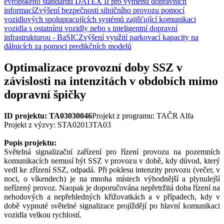
evropského standardu DATEX II pro výměnu dopravních
informací
Zvýšení bezpečnosti silničního provozu pomocí
vozidlových spolupracujících systémů zajišťující komunikaci
vozidla s ostatními vozidly nebo s inteligentní dopravní
infrastrukturou - BaSIC
Zvýšení využití parkovací kapacity na
dálnicích za pomoci predikčních modelů
Optimalizace provozní doby SSZ v
závislosti na intenzitách v obdobích mimo
dopravní špičky
ID projektu: TA03030046
Projekt z programu: TAČR Alfa
Projekt z výzvy: STA02013TA03
Popis projektu:
Světelná signalizační zařízení pro řízení provozu na pozemních
komunikacích nemusí být SSZ v provozu v době, kdy důvod, který
vedl ke zřízení SSZ, odpadá. Při poklesu intenzity provozu (večer, v
noci, o víkendech) je na mnoha místech výhodnější a plynulejší
neřízený provoz. Naopak je doporučována nepřetržitá doba řízení na
nehodových a nepřehledných křižovatkách a v případech, kdy v
době vypnuté světelné signalizace projíždějí po hlavní komunikaci
vozidla velkou rychlostí.