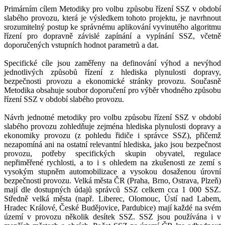
Primárním cílem Metodiky pro volbu způsobu řízení SSZ v období
slabého provozu, která je výsledkem tohoto projektu, je navrhnout
srozumitelný postup ke správnému aplikování vyvinutého algoritmu
řízení pro dopravně závislé zapínání a vypínání SSZ, včetně
doporučených vstupních hodnot parametrů a dat.
Specifické cíle jsou zaměřeny na definování výhod a nevýhod
jednotlivých způsobů řízení z hlediska plynulosti dopravy,
bezpečnosti provozu a ekonomické stránky provozu. Současně
Metodika obsahuje soubor doporučení pro výběr vhodného způsobu
řízení SSZ v období slabého provozu.
Návrh jednotné metodiky pro volbu způsobu řízení SSZ v období
slabého provozu zohledňuje zejména hlediska plynulosti dopravy a
ekonomiky provozu (z pohledu řidiče i správce SSZ), přičemž
nezapomíná ani na ostatní relevantní hlediska, jako jsou bezpečnost
provozu, potřeby specifických skupin obyvatel, regulace
nepřiměřené rychlosti, a to i s ohledem na zkušenosti ze zemí s
vysokým stupněm automobilizace a vysokou dosaženou úrovní
bezpečnosti provozu. Velká města ČR (Praha, Brno, Ostrava, Plzeň)
mají dle dostupných údajů správců SSZ celkem cca 1 000 SSZ.
Středně velká města (např. Liberec, Olomouc, Ústí nad Labem,
Hradec Králové, České Budějovice, Pardubice) mají každé na svém
území v provozu několik desítek SSZ. SSZ jsou používána i v