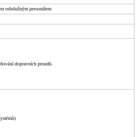
vaným osbslužným personálem
vňování dopravních proudů.
systémů)