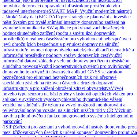
metodika jeho interpretace při navigaci
Sledování nežádoucích
pohybů a deformací dopravních infrastruktur prostřednictvím
radarové interferometrie
SMART MAP: Využití moderních nástrojů
a široké škály dat (BIG DAT) pro strategické plánování a investice
měst
Systém pro trvalé snímání intenzity dopravního zatížení na
vybrané komunikaci a SW aplikace pro vizualizaci dosažených
hodnot skutečného zatížení (počtu a směru jízd dopravních
prostředků) v reálném čase
Systém pro vyhodnocení nebezpečných
jevů ohrožujících bezpečnost a plynulost dopravy na silniční
infrastruktuře pomocí dopravně-telematických aplikací
Telematické a
informační prostředky podpory správy dopravních cest
Využití
informační datové základny veřejné dopravy pro řízení městského
silničního provozu
Využití kooperativních systémů pro ovlivňování
dopravního toku
Využití návazných aplikací GNSS se zárukou
bezpečnosti pro eliminaci bezpečnostních rizik při přepravě
speciálních zásilek na různých částech a druzích dopravní
infrastruktury a pro snížení ohrožení zdraví obyvatelstva
Vývoj
nového typu senzoru na bázi změny vlastností optických vláken pro
aplikaci v systémech vysokorychlostního dynamického vážení
vozidel na silniční síti
Výzkum a vývoj možností monitorování a
ovlivňování pohybu vozidel na silnicích nižších tříd v ČR
Výzkum,
návrh a pilotní ověření funkce integrovaného systému inteligentního
parkování
(ISIP)
Zařízení pro záznam a vyhodnocování hustoty dopravního prou
mezi křižovatkových úsecích k určení kongescí dopravního proudu
Za