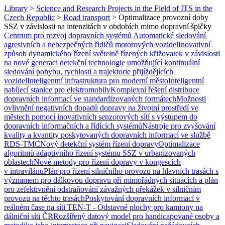
Library
>
Science and Research Projects in the Field of ITS in the
Czech Republic
>
Road transport
>
Optimalizace provozní doby
SSZ v závislosti na intenzitách v obdobích mimo dopravní špičky
Centrum pro rozvoj dopravních systémů
Automatické sledování
agresivních a nebezpečných řidičů motorových vozidel
Inovativní
způsob dynamického řízení světelně řízených křižovatek v závislosti
na nové generaci detekční technologie umožňující kontinuální
sledování pohybu, rychlosti a trajektorie přijíždějících
vozidel
Inteligentní infrastruktura pro moderní město
Inteligentní
nabíjecí stanice pro elektromobily
Komplexní řešení distribuce
dopravních informací ve standardizovaných formátech
Možnosti
ovlivnění negativních dopadů dopravy na životní prostředí ve
městech pomocí inovativních senzorových sítí s výstupem do
dopravních informačních a řídících systémů
Nástroje pro zvyšování
kvality a kvantity poskytovaných dopravních informací ve službě
RDS-TMC
Nový detekční systém řízení dopravy
Optimalizace
algoritmů adaptivního řízení systému SSZ v urbanizovaných
oblastech
Nové metody pro řízení dopravy v kongescích
v intravilánu
Plán pro řízení silničního provozu na hlavních trasách s
významem pro dálkovou dopravu při mimořádných situacích a plán
pro zefektivnění odstraňování závažných překážek v silničním
provozu na těchto trasách
Poskytování dopravních informací v
reálném čase na síti TEN-T - Odstavné plochy pro kamiony na
dálniční síti ČR
Rozšířený datový model pro handicapované osoby a