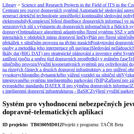
Library
>
Science and Research Projects in the Field of ITS in the C
Centrum pro rozvoj dopravních systémů
Automatické sledování agres
generaci detekční technologie umožňující kontinuální sledování pohybu,
elektromobily
Komplexní řešení distribuce dopravních informací ve s
senzorových sítí s výstupem do dopravních informačních a řídících s
dopravy
Optimalizace algoritmů adaptivního řízení systému SSZ v ur
intenzitách v obdobích mimo dopravní špičky
Plán pro řízení silničn
překážek v silničním provozu na těchto trasách
Poskytování dopravních
osoby a metodika jeho interpretace při navigaci
Sledování nežádoucích 
škály dat (BIG DAT) pro strategické plánování a investice měst
Systé
zatížení (počtu a směru jízd dopravních prostředků) v reálném čase
Tel
silničního provozu
Využití kooperativních systémů pro ovlivňování d
na různých částech a druzích dopravní infrastruktury a pro snížení oh
vysokorychlostního dynamického vážení vozidel na silniční síti
Výzkum
integrovaného systému inteligentního parkování (ISIP)
Zařízení pro z
evropského standardu DATEX II pro výměnu dopravních informací
Z
s inteligentní dopravní infrastrukturou - BaSIC
Zvýšení využití parkov
Systém pro vyhodnocení nebezpečných jevů 
dopravně-telematických aplikací
ID projektu: TB0300MD012
Projekt z programu: TAČR Beta