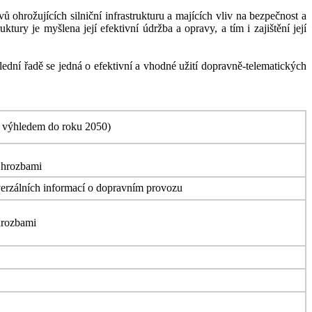
 ohrožujících silniční infrastrukturu a majících vliv na bezpečnost a
tury je myšlena její efektivní údržba a opravy, a tím i zajištění její
lední řadě se jedná o efektivní a vhodné užití dopravně-telematických
s výhledem do roku 2050)
i hrozbami
iverzálních informací o dopravním provozu
hrozbami