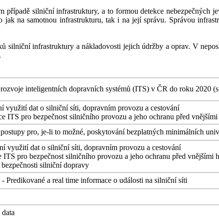
 případě silniční infrastruktury, a to formou detekce nebezpečných jevů
jak na samotnou infrastrukturu, tak i na její správu. Správou infrastruk
 silniční infrastruktury a nákladovosti jejich údržby a oprav. V nepos
.
 rozvoje inteligentních dopravních systémů (ITS) v ČR do roku 2020 (
ní využití dat o silniční síti, dopravním provozu a cestování
kace ITS pro bezpečnost silničního provozu a jeho ochranu před vnějším
a postupy pro, je-li to možné, poskytování bezplatných minimálních un
ní využití dat o silniční síti, dopravním provozu a cestování
e ITS pro bezpečnost silničního provozu a jeho ochranu před vnějšími 
 bezpečnosti silniční dopravy
Predikované a real time informace o události na silniční síti
 data