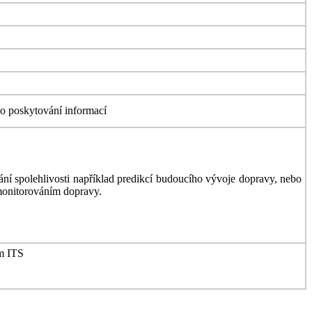
ého poskytování informací
í spolehlivosti například predikcí budoucího vývoje dopravy, nebo
monitorováním dopravy.
ím ITS