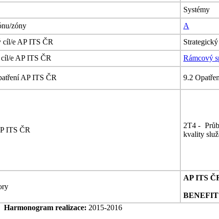
Systémy
zónu/zóny
A
ý cíl/e AP ITS ČR
Strategick
 cíl/e AP ITS ČR
Rámcový spe
patření AP ITS ČR
9.2 Opatřen
2T4 - Průb
AP ITS ČR
kvality sl
AP ITS Č
tory
BENEFIT
Harmonogram realizace:
2015-2016