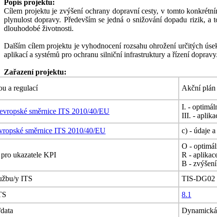
Popis projektu:
Cílem projektu je zvýšení ochrany dopravní cesty, v tomto konkrétním
plynulost dopravy. Především se jedná o snižování dopadu rizik, a to 
dlouhodobé životnosti.
Dalším cílem projektu je vyhodnocení rozsahu ohrožení určitých úseků
aplikací a systémů pro ochranu silniční infrastruktury a řízení dopravy
Zařazení projektu:
ou a regulací
Akční plán
I. - optimál
evropské směrnice ITS 2010/40/EU
III. - apli
vropské směrnice ITS 2010/40/EU
c) - údaje 
O - optimál
R pro ukazatele KPI
R - aplikac
B - zvýšení
lužbu/y ITS
TIS-DG02 - 
TS
8.1
/data
Dynamická