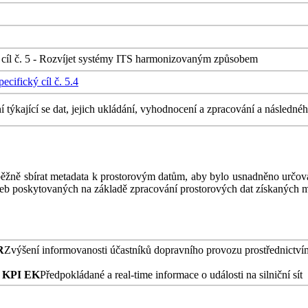
ý cíl č. 5 - Rozvíjet systémy ITS harmonizovaným způsobem
cifický cíl č. 5.4
í týkající se dat, jejich ukládání, vyhodnocení a zpracování a následn
ěžně sbírat metadata k prostorovým datům, aby bylo usnadněno určován
užeb poskytovaných na základě zpracování prostorových dat získaných 
R
Zvýšení informovanosti účastníků dopravního provozu prostřednictv
 KPI EK
Předpokládané a real-time informace o události na silniční sít