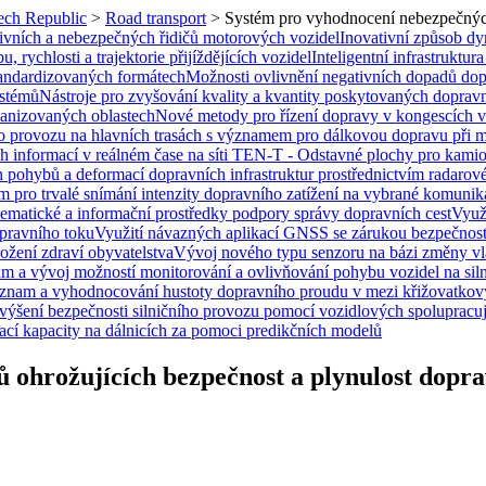
zech Republic
>
Road transport
>
Systém pro vyhodnocení nebezpečných 
ivních a nebezpečných řidičů motorových vozidel
Inovativní způsob dyn
 rychlosti a trajektorie přijíždějících vozidel
Inteligentní infrastruktu
tandardizovaných formátech
Možnosti ovlivnění negativních dopadů dopr
ystémů
Nástroje pro zvyšování kvality a kvantity poskytovaných dopr
banizovaných oblastech
Nové metody pro řízení dopravy v kongescích v 
ího provozu na hlavních trasách s významem pro dálkovou dopravu při 
 informací v reálném čase na síti TEN-T - Odstavné plochy pro kamion
pohybů a deformací dopravních infrastruktur prostřednictvím radarové
m pro trvalé snímání intenzity dopravního zatížení na vybrané komuni
ematické a informační prostředky podpory správy dopravních cest
Využ
opravního toku
Využití návazných aplikací GNSS se zárukou bezpečnosti p
rožení zdraví obyvatelstva
Vývoj nového typu senzoru na bázi změny vla
 a vývoj možností monitorování a ovlivňování pohybu vozidel na siln
áznam a vyhodnocování hustoty dopravního proudu v mezi křižovatkov
výšení bezpečnosti silničního provozu pomocí vozidlových spolupracují
ací kapacity na dálnicích za pomoci predikčních modelů
ohrožujících bezpečnost a plynulost doprav