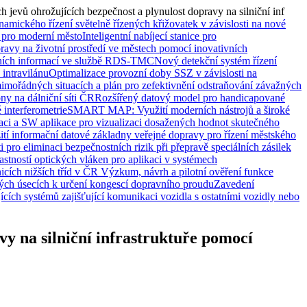
jevů ohrožujících bezpečnost a plynulost dopravy na silniční inf
amického řízení světelně řízených křižovatek v závislosti na nové
ra pro moderní město
Inteligentní nabíjecí stanice pro
avy na životní prostředí ve městech pomocí inovativních
avních informací ve službě RDS-TMC
Nový detekční systém řízení
intravilánu
Optimalizace provozní doby SSZ v závislosti na
mimořádných situacích a plán pro zefektivnění odstraňování závažných
y na dálniční síti ČR
Rozšířený datový model pro handicapované
 interferometrie
SMART MAP: Využití moderních nástrojů a široké
kaci a SW aplikace pro vizualizaci dosažených hodnot skutečného
ití informační datové základny veřejné dopravy pro řízení městského
ro eliminaci bezpečnostních rizik při přepravě speciálních zásilek
stností optických vláken pro aplikaci v systémech
icích nižších tříd v ČR
Výzkum, návrh a pilotní ověření funkce
ých úsecích k určení kongescí dopravního proudu
Zavedení
cích systémů zajišťující komunikaci vozidla s ostatními vozidly nebo
y na silniční infrastruktuře pomocí