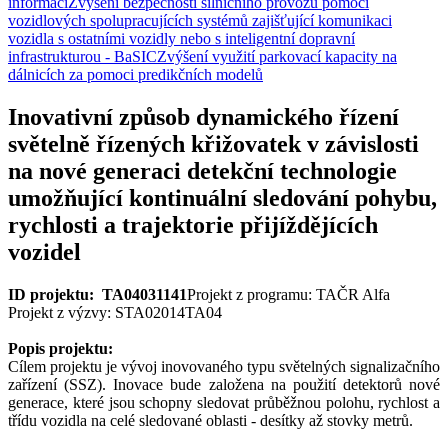
informací
Zvýšení bezpečnosti silničního provozu pomocí
vozidlových spolupracujících systémů zajišťující komunikaci
vozidla s ostatními vozidly nebo s inteligentní dopravní
infrastrukturou - BaSIC
Zvýšení využití parkovací kapacity na
dálnicích za pomoci predikčních modelů
Inovativní způsob dynamického řízení
světelně řízených křižovatek v závislosti
na nové generaci detekční technologie
umožňující kontinuální sledování pohybu,
rychlosti a trajektorie přijíždějících
vozidel
ID projektu: TA04031141
Projekt z programu: TAČR Alfa
Projekt z výzvy: STA02014TA04
Popis projektu:
Cílem projektu je vývoj inovovaného typu světelných signalizačního
zařízení (SSZ). Inovace bude založena na použití detektorů nové
generace, které jsou schopny sledovat průběžnou polohu, rychlost a
třídu vozidla na celé sledované oblasti - desítky až stovky metrů.