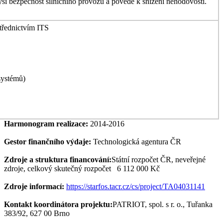
í bezpečnost silničního provozu a povede k snížení nehodovosti.
třednictvím ITS
systémů)
Harmonogram realizace:
2014-2016
Gestor finančního výdaje:
Technologická agentura ČR
Zdroje a struktura financování:
Státní rozpočet ČR, neveřejné
zdroje, celkový skutečný rozpočet 6 112 000 Kč
Zdroje informací:
https://starfos.tacr.cz/cs/project/TA04031141
Kontakt koordinátora projektu:
PATRIOT, spol. s r. o., Tuřanka
383/92, 627 00 Brno