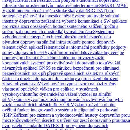
navigaci
Sledování nežádoucích pohybů a deformací dopravních
infrastruktur prostřednictvím radarové interferometrie
SMART MAP:
Využití moderních nástrojů a široké škály dat (BIG DAT) pro
strategické plánování a investice měst
Systém pro trvalé snímání
intenzity dopravního zatížení na vybrané komunikaci a SW aplikace
pro vizualizaci dosažených hodnot skutečného zatížení (počtu a
směru jízd dopravních prostředků) v reálném čase
Systém pro
vyhodnocení nebezpečných jevů ohrožujících bezpečnost a
plynulost dopravy na silniční infrastruktuře pomocí dopravně-
telematických aplikací
Telematické a informační prostředky podpory
správy dopravních cest
Využití informační datové základny veřejné
dopravy pro řízení městského silničního provozu
Využití
kooperativních systémů pro ovlivňování dopravního toku
Využití
návazných aplikací GNSS se zárukou bezpečnosti pro eliminaci
bezpečnostních rizik při přepravě speciálních zásilek na různých
částech a druzích dopravní infrastruktury a pro snížení ohrožení
zdraví obyvatelstva
Vývoj nového typu senzoru na bázi změny
vlastností optických vláken pro aplikaci v systémech
vysokorychlostního dynamického vážení vozidel na silniční
síti
Výzkum a vývoj možností monitorování a ovlivňování pohybu
vozidel na silnicích nižších tříd v ČR
Výzkum, návrh a pilotní
ověření funkce integrovaného systému inteligentního parkování
(ISIP)
Zařízení pro záznam a vyhodnocování hustoty dopravního prou
mezi křižovatkových úsecích k určení kongescí dopravního proudu
Za
evropského standardu DATEX II pro výměnu dopravních