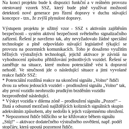
Na konci projektu bude k dispozici funkční a v reálném provozu
otestovaný vzorek SSZ, který bude plně využívat možností
detektorů nové generace pro řízení dopravy v duchu stávající
koncepce - tzn., že zvýší plynulost dopravy.
Výstupem projektu je užitný vzor - SSZ s aktivním zajištěním
bezpečnosti - systém aktivní bezpečnosti světelného signalizačního
zařízení. Řešení je navrženo tak, aby nevyžadovalo žádné speciální
technologie a plně odpovídalo stávající legislativě týkající se
provozu na pozemních komunikacích. Toho je dosaženo využitím
běžných výstražných technologií, jejichž aktivace je závislá na
vyhodnocení způsobu přibližování jednotlivých vozidel. Řešení se
zaměřuje na situace, které mohou potenciálně vést k dopravní
nehodě. Ve stručnosti jde o následující situace a jimi vyvolané
reakce řadiče SSZ:
* Potenciální rozdílná reakce na ukončení signálu „Volno“ řidiči
dvou za sebou jedoucích vozidel – prodloužení signálu „Volno“ tak,
aby první vozidlo neohrozilo prudkým brzděním vozidlo
bezprostředně následující.
* Výskyt vozidla v dilema zóně – prodloužení signálu „Pozor!“ –
žlutá a odsunutí mezičasů najíždějících kolizních signálních skupin
adekvátním způsobem, aby nedošlo k jejich vzájemnému ohrožení.
* Nepozornost řidiče blížícího se ke křižovatce během signálu
„Stůj!“ – aktivace dodatečného výstražného osvětlení, např. podél
stopčáry, která upoutá pozornost řidiče.