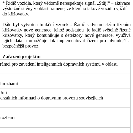
* Řidič vozidla, který vědomě nerespektuje signál „Stůj!“ – aktivace
výstražné sirény v oblasti ramene, ze kterého takové vozidlo vjíždí
do křižovatky.
Dále byl vytvořen funkční vzorek - Řadič s dynamickým řízením
křižovatky nové generace, jehož podstatou je řadič světelně řízené
křižovatky, který komunikuje s detektory nové generace, využívá
jejich data a umožňuje tak implementovat řízení pro plynulejší a
bezpečnější provoz.
Zařazení projektu:
mci pro zavedení inteligentních dopravních systémů v oblasti
i hrozbami
Unii
verzálních informací o dopravním provozu souvisejících
hrozbami