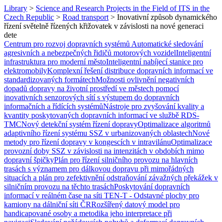
Library
>
Science and Research Projects in the Field of ITS in the
Czech Republic
>
Road transport
>
Inovativní způsob dynamického
řízení světelně řízených křižovatek v závislosti na nové generaci
dete
Centrum pro rozvoj dopravních systémů
Automatické sledování
agresivních a nebezpečných řidičů motorových vozidel
Inteligentní
infrastruktura pro moderní město
Inteligentní nabíjecí stanice pro
elektromobily
Komplexní řešení distribuce dopravních informací ve
standardizovaných formátech
Možnosti ovlivnění negativních
dopadů dopravy na životní prostředí ve městech pomocí
inovativních senzorových sítí s výstupem do dopravních
informačních a řídících systémů
Nástroje pro zvyšování kvality a
kvantity poskytovaných dopravních informací ve službě RDS-
TMC
Nový detekční systém řízení dopravy
Optimalizace algoritmů
adaptivního řízení systému SSZ v urbanizovaných oblastech
Nové
metody pro řízení dopravy v kongescích v intravilánu
Optimalizace
provozní doby SSZ v závislosti na intenzitách v obdobích mimo
dopravní špičky
Plán pro řízení silničního provozu na hlavních
trasách s významem pro dálkovou dopravu při mimořádných
situacích a plán pro zefektivnění odstraňování závažných překážek v
silničním provozu na těchto trasách
Poskytování dopravních
informací v reálném čase na síti TEN-T - Odstavné plochy pro
kamiony na dálniční síti ČR
Rozšířený datový model pro
handicapované osoby a metodika jeho interpretace při