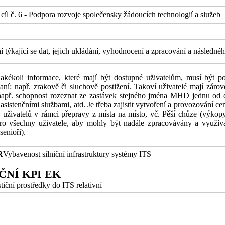
 cíl č. 6 - Podpora rozvoje společensky žádoucích technologií a služeb
í týkající se dat, jejich ukládání, vyhodnocení a zpracování a následn
ékoli informace, které mají být dostupné uživatelům, musí být pos
ní: např. zrakově či sluchově postižení. Takoví uživatelé mají zárove
(např. schopnost rozeznat ze zastávek stejného jména MHD jednu od dr
 asistenčními službami, atd. Je třeba zajistit vytvoření a provozování c
uživatelů v rámci přepravy z místa na místo, vč. Pěší chůze (výkopy,
ro všechny uživatele, aby mohly být nadále zpracovávány a využívány
senioři).
R
Vybavenost silniční infrastruktury systémy ITS
ČNÍ KPI EK
tiční prostředky do ITS relativní