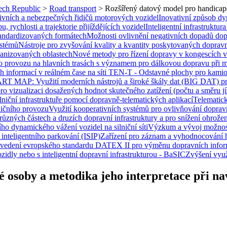
zech Republic
>
Road transport
>
Rozšířený datový model pro handicapo
ivních a nebezpečných řidičů motorových vozidel
Inovativní způsob dyn
 rychlosti a trajektorie přijíždějících vozidel
Inteligentní infrastruktu
tandardizovaných formátech
Možnosti ovlivnění negativních dopadů dopr
ystémů
Nástroje pro zvyšování kvality a kvantity poskytovaných dopr
banizovaných oblastech
Nové metody pro řízení dopravy v kongescích v 
ího provozu na hlavních trasách s významem pro dálkovou dopravu při 
 informací v reálném čase na síti TEN-T - Odstavné plochy pro kamion
T MAP: Využití moderních nástrojů a široké škály dat (BIG DAT) pro 
ro vizualizaci dosažených hodnot skutečného zatížení (počtu a směru j
niční infrastruktuře pomocí dopravně-telematických aplikací
Telematick
ničního provozu
Využití kooperativních systémů pro ovlivňování doprav
 různých částech a druzích dopravní infrastruktury a pro snížení ohrože
ho dynamického vážení vozidel na silniční síti
Výzkum a vývoj možností
inteligentního parkování (ISIP)
Zařízení pro záznam a vyhodnocování 
vedení evropského standardu DATEX II pro výměnu dopravních infor
ozidly nebo s inteligentní dopravní infrastrukturou - BaSIC
Zvýšení využ
 osoby a metodika jeho interpretace při na