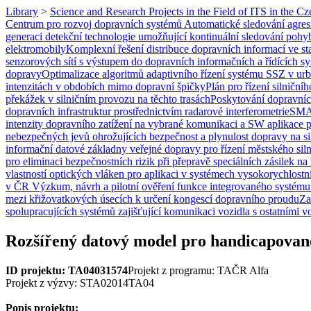
Library
>
Science and Research Projects in the Field of ITS in the C
Centrum pro rozvoj dopravních systémů
Automatické sledování agres
generaci detekční technologie umožňující kontinuální sledování pohybu,
elektromobily
Komplexní řešení distribuce dopravních informací ve s
senzorových sítí s výstupem do dopravních informačních a řídících s
dopravy
Optimalizace algoritmů adaptivního řízení systému SSZ v ur
intenzitách v obdobích mimo dopravní špičky
Plán pro řízení silničn
překážek v silničním provozu na těchto trasách
Poskytování dopravních
dopravních infrastruktur prostřednictvím radarové interferometrie
SMAR
intenzity dopravního zatížení na vybrané komunikaci a SW aplikace p
nebezpečných jevů ohrožujících bezpečnost a plynulost dopravy na sil
informační datové základny veřejné dopravy pro řízení městského sil
pro eliminaci bezpečnostních rizik při přepravě speciálních zásilek na
vlastností optických vláken pro aplikaci v systémech vysokorychlostní
v ČR
Výzkum, návrh a pilotní ověření funkce integrovaného systému 
mezi křižovatkových úsecích k určení kongescí dopravního proudu
Za
spolupracujících systémů zajišťující komunikaci vozidla s ostatními v
Rozšířený datový model pro handicapované
ID projektu: TA04031574
Projekt z programu: TAČR Alfa
Projekt z výzvy: STA02014TA04
Popis projektu: