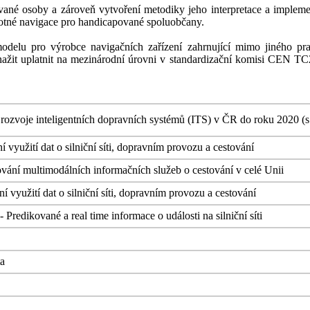
ané osoby a zároveň vytvoření metodiky jeho interpretace a imple
notné navigace pro handicapované spoluobčany.
delu pro výrobce navigačních zařízení zahrnující mimo jiného pravi
snažit uplatnit na mezinárodní úrovni v standardizační komisi CEN 
 rozvoje inteligentních dopravních systémů (ITS) v ČR do roku 2020 (
ní využití dat o silniční síti, dopravním provozu a cestování
ování multimodálních informačních služeb o cestování v celé Unii
ní využití dat o silniční síti, dopravním provozu a cestování
Predikované a real time informace o události na silniční síti
ta