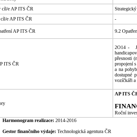
ý cíl/e AP ITS ČR
Strategický
 cíl/e AP ITS ČR
-
patření AP ITS ČR
9.2 Opatřen
2O14 - Jak
handicapova
přesnosti 
AP ITS ČR
propojení s
a na pohyb 
dostupné p
vozíčkáři a 
AP ITS Č
tory
FINAN
Roční inves
Harmonogram realizace:
2014-2016
Gestor finančního výdaje:
Technologická agentura ČR