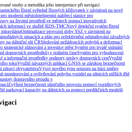
vané osoby a metodika jeho interpretace při navigaci
amického řízení světelně řízených křižovatek v závislosti na nové
ra pro moderní město
Inteligentní nabíjecí stanice pro
avy na životní prostředí ve městech pomocí inovativních
avních informací ve službě RDS-TMC
Nový detekční systém řízení
intravilánu
Optimalizace provozní doby SSZ v závislosti na
mimořádných situacích a plán pro zefektivnění odstraňování závažných
y na dálniční síti ČR
Sledování nežádoucích pohybů a deformací
strategické plánování a investice měst
Systém pro trvalé snímání
ízd dopravních prostředků) v reálném čase
Systém pro vyhodnocení
é a informační prostředky podpory správy dopravních cest
Využití
ního toku
Využití návazných aplikací GNSS se zárukou bezpečnosti
ní zdraví obyvatelstva
Vývoj nového typu senzoru na bázi změny
 monitorování a ovlivňování pohybu vozidel na silnicích nižších tříd
hustoty dopravního proudu v
mací
Zvýšení bezpečnosti silničního provozu pomocí vozidlových
ití parkovací kapacity na dálnicích za pomoci predikčních modelů
vigaci