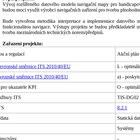
Vývoj rozšířeného datového modelu navigační mapy pro handicapov
budou moci využít výrobci navigačních zařízení pro tvorbu plnohod
Bude vytvořena metodika interpretace a implementace datového mo
funkcionalitou navigace. Výstupy projektu se budou předkladatelé 
tvorbu mezinárodních technických norem/předpisů.
Zařazení projektu:
ou a regulací
Akční plán
evropské směrnice ITS 2010/40/EU
I. - optimál
vropské směrnice ITS 2010/40/EU
a) - poskyt
R pro ukazatele KPI
O - optimál
lužbu/y ITS
TIS-DG02 - 
TS
8.2.1
/data
Statická da
Systémy
zónu/zóny
-