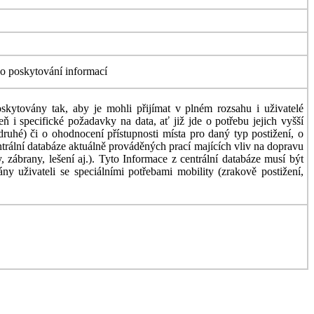
ého poskytování informací
kytovány tak, aby je mohli přijímat v plném rozsahu i uživatelé
ň i specifické požadavky na data, ať již jde o potřebu jejich vyšší
uhé) či o ohodnocení přístupnosti místa pro daný typ postižení, o
entrální databáze aktuálně prováděných prací majících vliv na dopravu
 zábrany, lešení aj.). Tyto Informace z centrální databáze musí být
 uživateli se speciálními potřebami mobility (zrakově postižení,