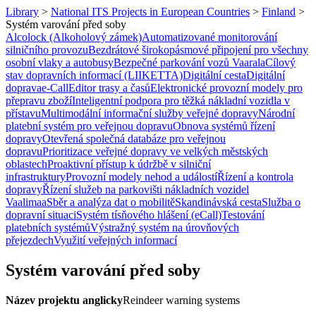
Library
>
National ITS Projects in European Countries
>
Finland
>
Systém varování před soby
Alcolock (Alkoholový zámek)
Automatizované monitorování
silničního provozu
Bezdrátové širokopásmové připojení pro všechny
osobní vlaky a autobusy
Bezpečné parkování vozů Vaarala
Cílový
stav dopravních informací (LIIKETTA)
Digitální cesta
Digitální
doprava
e-Call
Editor trasy a časů
Elektronické provozní modely pro
přepravu zboží
Inteligentní podpora pro těžká nákladní vozidla v
přístavu
Multimodální informační služby veřejné dopravy
Národní
platební systém pro veřejnou dopravu
Obnova systémů řízení
dopravy
Otevřená společná databáze pro veřejnou
dopravu
Prioritizace veřejné dopravy ve velkých městských
oblastech
Proaktivní přístup k údržbě v silniční
infrastruktury
Provozní modely nehod a událostí
Řízení a kontrola
dopravy
Řízení služeb na parkovišti nákladních vozidel
Vaalimaa
Sběr a analýza dat o mobilitě
Skandinávská cesta
Služba o
dopravní situaci
Systém tísňového hlášení (eCall)
Testování
platebních systémů
Výstražný systém na úrovňových
přejezdech
Využití veřejných informací
Systém varování před soby
Název projektu anglicky
Reindeer warning systems