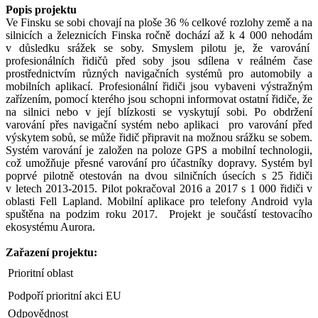
Popis projektu
Ve Finsku se sobi chovají na ploše 36 % celkové rozlohy země a na
silnicích a železnicích Finska ročně dochází až k 4 000 nehodám
v důsledku srážek se soby. Smyslem pilotu je, že varování
profesionálních řidičů před soby jsou sdílena v reálném čase
prostřednictvím různých navigačních systémů pro automobily a
mobilních aplikací. Profesionální řidiči jsou vybaveni výstražným
zařízením, pomocí kterého jsou schopni informovat ostatní řidiče, že
na silnici nebo v její blízkosti se vyskytují sobi. Po obdržení
varování přes navigační systém nebo aplikaci pro varování před
výskytem sobů, se může řidič připravit na možnou srážku se sobem.
Systém varování je založen na poloze GPS a mobilní technologii,
což umožňuje přesné varování pro účastníky dopravy. Systém byl
poprvé pilotně otestován na dvou silničních úsecích s 25 řidiči
v letech 2013-2015. Pilot pokračoval 2016 a 2017 s 1 000 řidiči v
oblasti Fell Lapland. Mobilní aplikace pro telefony Android vyla
spuštěna na podzim roku 2017. Projekt je součástí testovacího
ekosystému Aurora.
Zařazení projektu:
Prioritní oblast
Podpoří prioritní akci EU
Odpovědnost