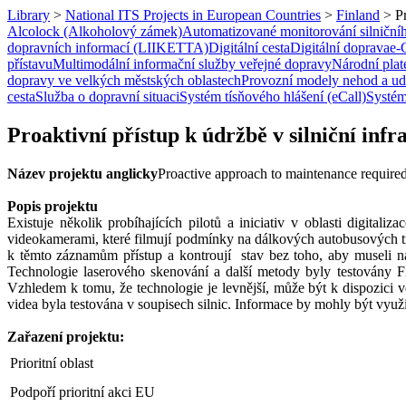
Library
>
National ITS Projects in European Countries
>
Finland
>
P
Alcolock (Alkoholový zámek)
Automatizované monitorování silniční
dopravních informací (LIIKETTA)
Digitální cesta
Digitální doprava
e-
přístavu
Multimodální informační služby veřejné dopravy
Národní plat
dopravy ve velkých městských oblastech
Provozní modely nehod a udá
cesta
Služba o dopravní situaci
Systém tísňového hlášení (eCall)
Systém
Proaktivní přístup k údržbě v silniční infr
Název projektu anglicky
Proactive approach to maintenance required
Popis projektu
Existuje několik probíhajících pilotů a iniciativ v oblasti digita
videokamerami, které filmují podmínky na dálkových autobusových tr
k těmto záznamům přístup a kontroují stav bez toho, aby museli na 
Technologie laserového skenování a další metody byly testovány Fi
Vzhledem k tomu, že technologie je levnější, může být k dispozici ve
videa byla testována v soupisech silnic. Informace by mohly být využi
Zařazení projektu:
Prioritní oblast
Podpoří prioritní akci EU