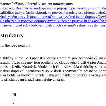
roaktivní přístup k údržbě v silniční infrastruktury
ho provozu
Bezdrátové širokopásmové připojení pro všechny osobní vla
Call
Editor trasy a časů
Elektronické provozní modely pro přepravu zbož
ební systém pro veřejnou dopravu
Obnova systémů řízení dopravy
Otevř
lostí
Řízení a kontrola dopravy
Řízení služeb na parkovišti nákladních
 varování před soby
Testování platebních systémů
Výstražný systém na
astruktury
 in the road network
lizace údržby silnic. V Laponsku testuje Centrum pro hospodářský roz
asách. Video streamy jsou posílány do cloudového úložiště přes Andro
místo jezdit. Kromě každodenních činností v oblasti údržby silnic s
nskou dopravní agenturou v souvislosti s vytvořením přesného obraz
lká flotila užitkových vozidel, jako jsou nákladní vozidla a taxíky s 
ty při plánování a zadávání veřejných prací.
III.
c)