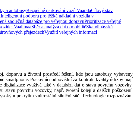
ky a autobusy
Bezpečné parkování vozů Vaarala
Cílový stav
í
Inteligentní podpora pro těžká nákladní vozidla v
ená společná databáze pro veřejnou dopravu
Prioritizace veřejné
 vozidel Vaalimaa
Sběr a analýza dat o mobilitě
Skandinávská
 úrovňových přejezdech
Využití veřejných informací
voj, dopravu a životní prostředí řešení, kde jsou autobusy vybaveny
id smartphone. Pracovníci odpovědní za kontrolu kvality údržby mají
e digitalizace využívá také v databázi dat o stavu povrchu vozovky.
u stavu povrchu vozovky, např. tvoření kolejí a dalších poškození.
vysokým pokrytím vnitrostátní silniční sítě. Technologie rozpoznávání