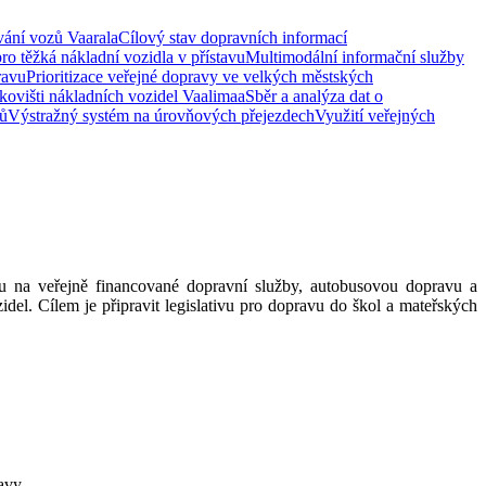
ání vozů Vaarala
Cílový stav dopravních informací
pro těžká nákladní vozidla v přístavu
Multimodální informační služby
ravu
Prioritizace veřejné dopravy ve velkých městských
rkovišti nákladních vozidel Vaalimaa
Sběr a analýza dat o
mů
Výstražný systém na úrovňových přejezdech
Využití veřejných
 na veřejně financované dopravní služby, autobusovou dopravu a
del. Cílem je připravit legislativu pro dopravu do škol a mateřských
ravy