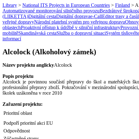
Library
>
National ITS Projects in European Countries
>
Finland
>
A
Automatizované monitorování silničního provozu
Bezdrátové širokop
(LIIKETTA)
Digitální cesta
Digitální doprava
e-Call
Editor trasy a časů
veřejné dopravy
Národní platební systém pro veřejnou dopravu
Obnova
oblastech
Proaktivní přístup k údržbě v silniční infrastruktury
Provozní
mobilitě
Skandinávská cesta
Služba o dopravní situaci
Systém tísňového
informací
Alcolock (Alkoholový zámek)
Název projektu anglicky
Alcolock
Popis projektu
Alcolock je povinnou součástí přepravy do škol a mateřských š
profesionální přepravy zboží. Pokračování v mezinárodní spolupráci,
školek uzákoněna v roce 2010
Zařazení projektu:
Prioritní oblast
Podpoří prioritní akci EU
Odpovědnost
Zúčastněné strany