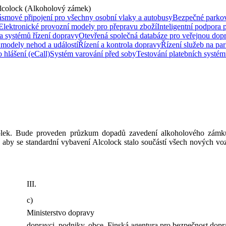
lcolock (Alkoholový zámek)
ásmové připojení pro všechny osobní vlaky a autobusy
Bezpečné parkov
Elektronické provozní modely pro přepravu zboží
Inteligentní podpora 
 systémů řízení dopravy
Otevřená společná databáze pro veřejnou dop
 modely nehod a událostí
Řízení a kontrola dopravy
Řízení služeb na pa
 hlášení (eCall)
Systém varování před soby
Testování platebních systé
kolek. Bude proveden průzkum dopadů zavedení alkoholového zámku
 aby se standardní vybavení Alcolock stalo součástí všech nových vozi
III.
c)
Ministerstvo dopravy
dopravci, podniky, obce, Finská agentura pro bezpečnost dop