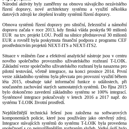
Národní aktivity byly zaměřeny na obnovu stávajícího nezávislého
řízení dopravy, nové architektury systému a využití několika
datových zdrojů ke zlepšení kvality systémů řízení dopravy.
Obnova systémů řízení dopravy pro silniční, železniční a námořní
dopravu začala v roce 2013, kdy finská vláda poskytla 90 milionů
EUR na tzv. projekt LOU. Podíl na silnice představoval 30 milionů
EUR a rovněž byla poskytnuta finanční podpora z programu CEF
prostřednictvím projektů NEXT-ITS a NEXT-ITS2.
Situace v reálném čase a efektivní analytické nástroje jsou v centru
nového společného provozního uživatelského rozhraní T-LOIK.
Základní verze společného uživatelského rozhraní byla nasazena pro
pilotní testování, včetně integrace, na konci prosince 2014. První
verze základního systému byla převzata pro provozní využití během
léta 2015, obsahuje také informační funkce o událostech, při
současném zachování starých samostatných systémů. Do října 2015
bylo dokončeno zavedení základního systému se 100% integrací.
Systémové integrace pokračovaly v letech 2016 a 2017 např. do
systému T-LOIK životní prostředí.
Nejdůležitější technická řešení jsou založena na softwarových
komponentách policie, které jsou používány jako otevřený zdroj.
Integrace stávajících systémů do systému T-LOIK byla provedena
společností s co nejrozšířenějším rozhraním služeb. Velké úsilí bylo