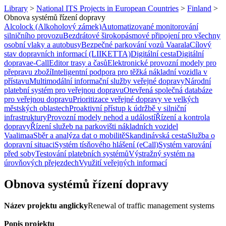
Library
>
National ITS Projects in European Countries
>
Finland
>
Obnova systémů řízení dopravy
Alcolock (Alkoholový zámek)
Automatizované monitorování
silničního provozu
Bezdrátové širokopásmové připojení pro všechny
osobní vlaky a autobusy
Bezpečné parkování vozů Vaarala
Cílový
stav dopravních informací (LIIKETTA)
Digitální cesta
Digitální
doprava
e-Call
Editor trasy a časů
Elektronické provozní modely pro
přepravu zboží
Inteligentní podpora pro těžká nákladní vozidla v
přístavu
Multimodální informační služby veřejné dopravy
Národní
platební systém pro veřejnou dopravu
Otevřená společná databáze
pro veřejnou dopravu
Prioritizace veřejné dopravy ve velkých
městských oblastech
Proaktivní přístup k údržbě v silniční
infrastruktury
Provozní modely nehod a událostí
Řízení a kontrola
dopravy
Řízení služeb na parkovišti nákladních vozidel
Vaalimaa
Sběr a analýza dat o mobilitě
Skandinávská cesta
Služba o
dopravní situaci
Systém tísňového hlášení (eCall)
Systém varování
před soby
Testování platebních systémů
Výstražný systém na
úrovňových přejezdech
Využití veřejných informací
Obnova systémů řízení dopravy
Název projektu anglicky
Renewal of traffic management systems
Popis projektu