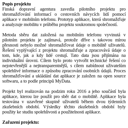
Popis projektu
Finská dopravní agentura zavedla pilotního projektu pro
shromažďování informací o cestovních návycích lidí pomocí
aplikace v mobilním telefonu. Prototyp aplikace, která shromažďuje
a analyzuje mobilitu v průběhu projektu soukromou společností.
Metoda sběru dat založená na mobilním telefonu vyvinutá v
pilotním projektu je zajímavá, protože dříve s takovou mírou
přesnosti nebylo možné shromažďovat údaje o mobilitě uživatelů.
Řešení vyplývající z projektu shromažďuje a zpracovává údaje o
tom, kde, jak a kdy lidé cestují. Tato data jsou přijímána na
individuální úrovni. Cílem bylo proto vytvořit technické řešení co
nejotevřenější a nejtransparentnější, s cílem nabídnout uživatelům
spolehlivé informace o způsobu zpracování osobních údajů. Proces
shromažďování a ukládání dat aplikace je založen na open source
softwaru, a to podle principů MyData.
Projekt byl realizován na podzim roku 2016 a jeho součástí byla
aplikace, kterou lze použít pro sběr dat o mobilitě. Aplikace byla
testována v uzavřené skupině uživatelů během dvou týdenních
zkušebních období. Výsledky těchto zkušebních období byly
použity ke studiu spolehlivosti a použitelnosti aplikace.
Zařazení projektu: