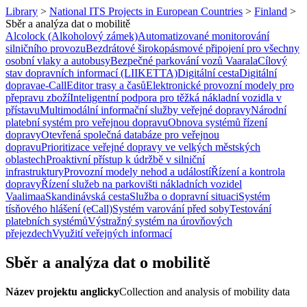
Library
>
National ITS Projects in European Countries
>
Finland
>
Sběr a analýza dat o mobilitě
Alcolock (Alkoholový zámek)
Automatizované monitorování
silničního provozu
Bezdrátové širokopásmové připojení pro všechny
osobní vlaky a autobusy
Bezpečné parkování vozů Vaarala
Cílový
stav dopravních informací (LIIKETTA)
Digitální cesta
Digitální
doprava
e-Call
Editor trasy a časů
Elektronické provozní modely pro
přepravu zboží
Inteligentní podpora pro těžká nákladní vozidla v
přístavu
Multimodální informační služby veřejné dopravy
Národní
platební systém pro veřejnou dopravu
Obnova systémů řízení
dopravy
Otevřená společná databáze pro veřejnou
dopravu
Prioritizace veřejné dopravy ve velkých městských
oblastech
Proaktivní přístup k údržbě v silniční
infrastruktury
Provozní modely nehod a událostí
Řízení a kontrola
dopravy
Řízení služeb na parkovišti nákladních vozidel
Vaalimaa
Skandinávská cesta
Služba o dopravní situaci
Systém
tísňového hlášení (eCall)
Systém varování před soby
Testování
platebních systémů
Výstražný systém na úrovňových
přejezdech
Využití veřejných informací
Sběr a analýza dat o mobilitě
Název projektu anglicky
Collection and analysis of mobility data