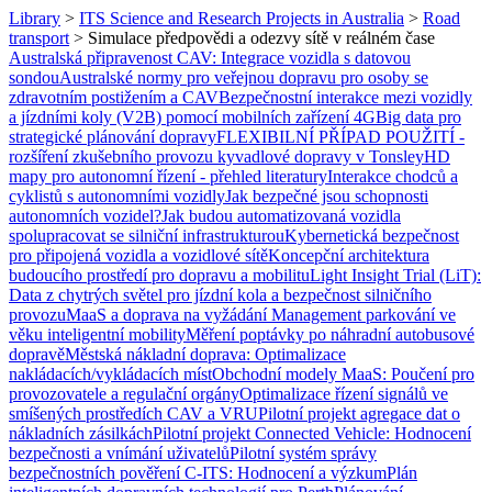
Library
>
ITS Science and Research Projects in Australia
>
Road
transport
>
Simulace předpovědi a odezvy sítě v reálném čase
Australská připravenost CAV: Integrace vozidla s datovou
sondou
Australské normy pro veřejnou dopravu pro osoby se
zdravotním postižením a CAV
Bezpečnostní interakce mezi vozidly
a jízdními koly (V2B) pomocí mobilních zařízení 4G
Big data pro
strategické plánování dopravy
FLEXIBILNÍ PŘÍPAD POUŽITÍ -
rozšíření zkušebního provozu kyvadlové dopravy v Tonsley
HD
mapy pro autonomní řízení - přehled literatury
Interakce chodců a
cyklistů s autonomními vozidly
Jak bezpečné jsou schopnosti
autonomních vozidel?
Jak budou automatizovaná vozidla
spolupracovat se silniční infrastrukturou
Kybernetická bezpečnost
pro připojená vozidla a vozidlové sítě
Koncepční architektura
budoucího prostředí pro dopravu a mobilitu
Light Insight Trial (LiT):
Data z chytrých světel pro jízdní kola a bezpečnost silničního
provozu
MaaS a doprava na vyžádání
Management parkování ve
věku inteligentní mobility
Měření poptávky po náhradní autobusové
dopravě
Městská nákladní doprava: Optimalizace
nakládacích/vykládacích míst
Obchodní modely MaaS: Poučení pro
provozovatele a regulační orgány
Optimalizace řízení signálů ve
smíšených prostředích CAV a VRU
Pilotní projekt agregace dat o
nákladních zásilkách
Pilotní projekt Connected Vehicle: Hodnocení
bezpečnosti a vnímání uživatelů
Pilotní systém správy
bezpečnostních pověření C-ITS: Hodnocení a výzkum
Plán