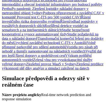
inteligentních dopravních technologií pro Perth
Plánování
intermodální a obecné logistické infrastruktury pro budoucí potřeby
Perthu
Po pandemii: Zlepšení logistiky nákladní dopravy v
metropolitní oblasti Sydney
Podpora připravenosti a zavádění CAV v
komunitě
Provozní test C-ITS pro 500 vozidel CAVI
Řízení
investičního rizika dopravního systému
Řízení/odhad poptávky v
rozsáhlých dopravních sítích
Rozšířená detekce vozidel na
semaforech a na inteligentních dálnicích
Studie bezpečnosti
kooperativní a vysoce automatizované jízdy
Studie požadavků na
data o nákladní dopravě
Transformační komerční řešení pro dodávky
do měst
Urychlení zavádění technologií C-ITS v Austrálii
Volně
přístupné parkoviště pro sdílení automobilů
Vozidla pro zásah při
nehodě a tlumiče namontované na nákladních vozidlech
Využití dat
pro lepší řízení dopravy a spolehlivost cest
Výzkum pojištění
autonomních vozidel
Zelená vlna pro vysokokapacitní služby
veřejné dopravy
Zkušební provoz MaaS v Sydney
Zlepšená predikce
výkonnosti sítě díky analýze a simulaci založené na datech
Simulace předpovědi a odezvy sítě v
reálném čase
Název projektu anglicky
Real-time network prediction and
response simulation