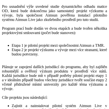
Pro usnadnění výše uvedené studie dynamického odhadu matice
OD, která bude dokončena jako samostatný projekt výzkumu a
vývoje, byla společnost Aimsun pověřena instalací pilotního
systému Aimsun Live jako zkušebního prostředí pro tuto studii.
Program prací bude dodán ve dvou etapách a bude tvořen několika
projektovými smlouvami (počet bude stanoven):
Etapa 1 je pilotní projekt mezi společnostmi Aimsun a TMR.
Etapa 2 je projekt výzkumu a vývoje mezi více stranami, které
budou potvrzeny.
Plánuje se zapojení dalších jurisdikcí do programu, aby byl zajištěn
robustnější a ověřený výzkum produktu v prostředí více států.
Každá jurisdikce bude mít v případě potřeby pilotní projekt etapy 1
a v ideálním případě budou všechny jurisdikce tvořit součást etapy 2
včetně přidružené místní univerzity pro každé téma výzkumu a
vývoje.
Cíle projektu jsou následující:
Zajistit a nainstalovat pilotní systém Aimsun Live v