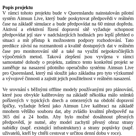
Popis projektu
V rámci tohoto projektu bude v Queenslandu nainstalován pilotní
systém Aimsun Live, který bude poskytovat předpovědi v reálném
čase na základě simulace a bude předpovídat na 60 minut dopředu.
Aktivní a efektivní řízení dopravní sítě vyžaduje schopnost
předpovídat její stav v nadcházejících hodinách pro lepší přehled o
situaci a mít přístup k možnostem podpory rozhodování. Tato
predikce závisí na rozmanitosti a kvalitě dostupných dat v reálném
čase pro monitorování sítě a také na využití nejpokročilejších
výpočetních metod. Taková zlepšení jsou vyvíjena v rámci
samostatné dohody o projektu, zatímco tento konkrétní projekt se
zaměřuje na nasazení pilotního operačního systému Aimsun Live
pro Queensland, který má sloužit jako základna pro tyto výzkumné
a vývojové činnosti a zajistit jejich použitelnost v reálném nasazení.
Ve srovnání s běžnými offline modely používanými pro plánování,
které jsou obvykle kalibrovány na základě několika málo snímků
pořízených v typických dnech a omezených na období dopravní
špičky, vyžaduje řešení jako Aimsun Live kalibraci na základě
mnohem většího souboru dat, aby zvládlo kvalitní předpověď na
365 dní a 24 hodin. Aby bylo možné dosáhnout přesných
předpovědí, je nutné, aby model zachytil přesný obraz strany
nabídky (např. existující infrastruktury) a strany poptávky (např.
uživatelů, kteří by chtěli cestovat v určitou denní dobu v roce).