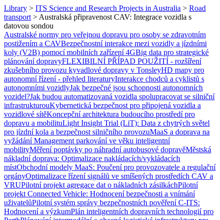
Library
>
ITS Science and Research Projects in Australia
>
Road
transport
>
Australská připravenost CAV: Integrace vozidla s
datovou sondou
Australské normy pro veřejnou dopravu pro osoby se zdravotním
postižením a CAV
Bezpečnostní interakce mezi vozidly a jízdními
koly (V2B) pomocí mobilních zařízení 4G
Big data pro strategické
plánování dopravy
FLEXIBILNÍ PŘÍPAD POUŽITÍ - rozšíření
zkušebního provozu kyvadlové dopravy v Tonsley
HD mapy pro
autonomní řízení - přehled literatury
Interakce chodců a cyklistů s
autonomními vozidly
Jak bezpečné jsou schopnosti autonomních
vozidel?
Jak budou automatizovaná vozidla spolupracovat se silniční
infrastrukturou
Kybernetická bezpečnost pro připojená vozidla a
vozidlové sítě
Koncepční architektura budoucího prostředí pro
dopravu a mobilitu
Light Insight Trial (LiT): Data z chytrých světel
pro jízdní kola a bezpečnost silničního provozu
MaaS a doprava na
vyžádání
Management parkování ve věku inteligentní
mobility
Měření poptávky po náhradní autobusové dopravě
Městská
nákladní doprava: Optimalizace nakládacích/vykládacích
míst
Obchodní modely MaaS: Poučení pro provozovatele a regulační
orgány
Optimalizace řízení signálů ve smíšených prostředích CAV a
VRU
Pilotní projekt agregace dat o nákladních zásilkách
Pilotní
projekt Connected Vehicle: Hodnocení bezpečnosti a vnímání
uživatelů
Pilotní systém správy bezpečnostních pověření C-ITS:
Hodnocení a výzkum
Plán inteligentních dopravních technologií pro