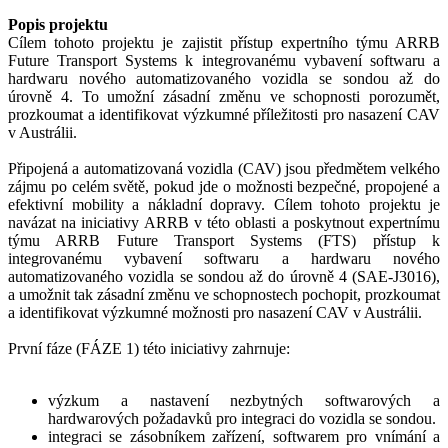
Popis projektu
Cílem tohoto projektu je zajistit přístup expertního týmu ARRB
Future Transport Systems k integrovanému vybavení softwaru a
hardwaru nového automatizovaného vozidla se sondou až do
úrovně 4. To umožní zásadní změnu ve schopnosti porozumět,
prozkoumat a identifikovat výzkumné příležitosti pro nasazení CAV
v Austrálii.
Připojená a automatizovaná vozidla (CAV) jsou předmětem velkého
zájmu po celém světě, pokud jde o možnosti bezpečné, propojené a
efektivní mobility a nákladní dopravy. Cílem tohoto projektu je
navázat na iniciativy ARRB v této oblasti a poskytnout expertnímu
týmu ARRB Future Transport Systems (FTS) přístup k
integrovanému vybavení softwaru a hardwaru nového
automatizovaného vozidla se sondou až do úrovně 4 (SAE-J3016),
a umožnit tak zásadní změnu ve schopnostech pochopit, prozkoumat
a identifikovat výzkumné možnosti pro nasazení CAV v Austrálii.
První fáze (FÁZE 1) této iniciativy zahrnuje:
výzkum a nastavení nezbytných softwarových a
hardwarových požadavků pro integraci do vozidla se sondou.
integraci se zásobníkem zařízení, softwarem pro vnímání a