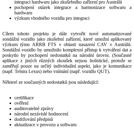
integraci hardwaru jako zkušebního zařízení pro Austrálii
pochopení otázek integrace a harmonizace softwaru a
hardwaru
výzkum vhodného vozidla pro integraci
Cílem tohoto projektu je dále vytvořit nové automatizované
sondážní vozidlo jako zkušební zařízení, které umožní aplikovaný
výzkum týmu ARRB FTS v oblasti nasazení CAV v Austrálii.
Sondážní vozidlo by umožnilo komplexní přístup k vytváření dat a
poskytlo by pochopení nedostatků na národní úrovni. (Současné
aplikace z jiných různých zkoušek nejsou holistické, protože se
zaměřují pouze na určitý individuální aspekt, jako je komunikace
(např. Telstra Lexus) nebo vnímání (např. vozidlo QUT).
Některé ze současných nedostatků jsou následující:
certifikace
ověření
auditovatelné zprávy
národní nezávislé hodnocení
dodržování předpisů
aktualizace v provozu a softwaru