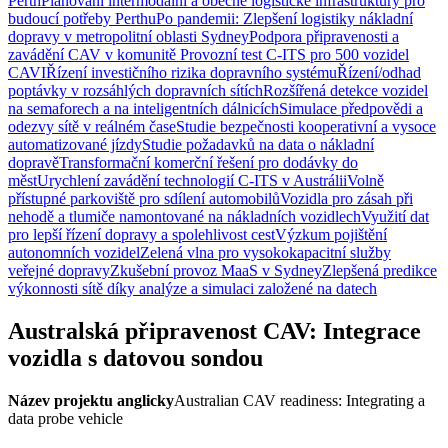
Perth
Plánování intermodální a obecné logistické infrastruktury pro
budoucí potřeby Perthu
Po pandemii: Zlepšení logistiky nákladní
dopravy v metropolitní oblasti Sydney
Podpora připravenosti a
zavádění CAV v komunitě
Provozní test C-ITS pro 500 vozidel
CAVI
Řízení investičního rizika dopravního systému
Řízení/odhad
poptávky v rozsáhlých dopravních sítích
Rozšířená detekce vozidel
na semaforech a na inteligentních dálnicích
Simulace předpovědi a
odezvy sítě v reálném čase
Studie bezpečnosti kooperativní a vysoce
automatizované jízdy
Studie požadavků na data o nákladní
dopravě
Transformační komerční řešení pro dodávky do
měst
Urychlení zavádění technologií C-ITS v Austrálii
Volně
přístupné parkoviště pro sdílení automobilů
Vozidla pro zásah při
nehodě a tlumiče namontované na nákladních vozidlech
Využití dat
pro lepší řízení dopravy a spolehlivost cest
Výzkum pojištění
autonomních vozidel
Zelená vlna pro vysokokapacitní služby
veřejné dopravy
Zkušební provoz MaaS v Sydney
Zlepšená predikce
výkonnosti sítě díky analýze a simulaci založené na datech
Australská připravenost CAV: Integrace
vozidla s datovou sondou
Název projektu anglicky
Australian CAV readiness: Integrating a
data probe vehicle