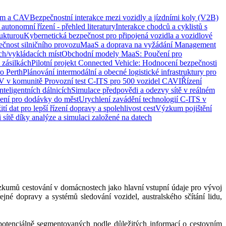
ním a CAV
Bezpečnostní interakce mezi vozidly a jízdními koly (V2B)
utonomní řízení - přehled literatury
Interakce chodců a cyklistů s
rukturou
Kybernetická bezpečnost pro připojená vozidla a vozidlové
pečnost silničního provozu
MaaS a doprava na vyžádání
Management
ch/vykládacích míst
Obchodní modely MaaS: Poučení pro
 zásilkách
Pilotní projekt Connected Vehicle: Hodnocení bezpečnosti
ro Perth
Plánování intermodální a obecné logistické infrastruktury pro
AV v komunitě
Provozní test C-ITS pro 500 vozidel CAVI
Řízení
nteligentních dálnicích
Simulace předpovědi a odezvy sítě v reálném
šení pro dodávky do měst
Urychlení zavádění technologií C-ITS v
tí dat pro lepší řízení dopravy a spolehlivost cest
Výzkum pojištění
sítě díky analýze a simulaci založené na datech
ůzkumů cestování v domácnostech jako hlavní vstupní údaje pro vývoj
jné dopravy a systémů sledování vozidel, australského sčítání lidu,
potenciálně segmentovaných podle důležitých informací o cestovním