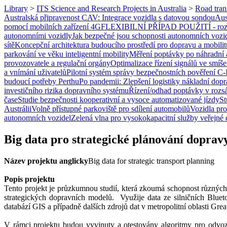
Library
>
ITS Science and Research Projects in Australia
>
Road tran
Australská připravenost CAV: Integrace vozidla s datovou sondou
Aus
pomocí mobilních zařízení 4G
FLEXIBILNÍ PŘÍPAD POUŽITÍ - rozšíř
autonomními vozidly
Jak bezpečné jsou schopnosti autonomních vozi
sítě
Koncepční architektura budoucího prostředí pro dopravu a mobilit
parkování ve věku inteligentní mobility
Měření poptávky po náhradní
provozovatele a regulační orgány
Optimalizace řízení signálů ve sm
a vnímání uživatelů
Pilotní systém správy bezpečnostních pověření 
budoucí potřeby Perthu
Po pandemii: Zlepšení logistiky nákladní dopr
investičního rizika dopravního systému
Řízení/odhad poptávky v rozsá
čase
Studie bezpečnosti kooperativní a vysoce automatizované jízdy
St
Austrálii
Volně přístupné parkoviště pro sdílení automobilů
Vozidla pro
autonomních vozidel
Zelená vlna pro vysokokapacitní služby veřejné
Big data pro strategické plánování doprav
Název projektu anglicky
Big data for strategic transport planning
Popis projektu
Tento projekt je průzkumnou studií, která zkoumá schopnost různých
strategických dopravních modelů. Využije data ze silničních Blueto
databází GIS a případně dalších zdrojů dat v metropolitní oblasti Grea
V rámci projektu budou vyvinuty a otestovány algoritmy pro odvoz