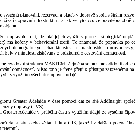
zace systémů plánování, rezervací a plateb v dopravě spolu s širším roz
yužívají dopravní infrastrukturu a jak se tyto vzorce pravděpodobně
ím objemu.
ěru dopravních dat, ale také jejich využití v procesu strategického
který má kořeny v behaviorální teorii. To znamená, že poptávka po 
ých demografických charakteristik a charakteristik na úrovni cesty, 
ch byly v minulosti získávány z průzkumů o cestování domácností.
íme revidovat strukturu MASTEM. Zejména se musíme odklonit od teoreti
ování domácností. Místo toho je třeba přejít k přístupu založenému na
vyvíjí s využitím všech dostupných údajů.
gionu Greater Adelaide v čase pomocí dat ze sítě AddInsight spole
ntenzity dopravy (TVS).
i Greater Adelaide v průběhu času s využitím údajů ze systému čipov
rů dat australského sčítání lidu a GIS, jakož i z dalších potenciálníc
h telefonů.