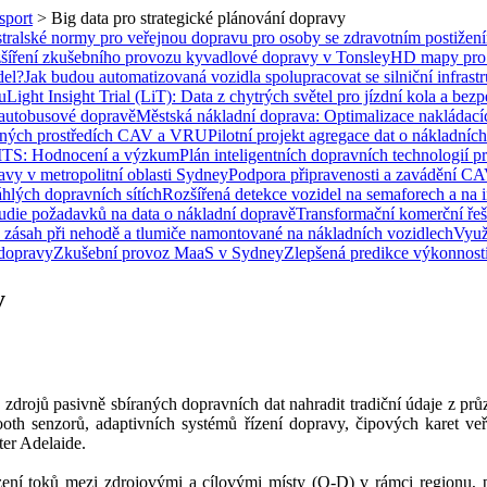
sport
>
Big data pro strategické plánování dopravy
tralské normy pro veřejnou dopravu pro osoby se zdravotním postiže
ení zkušebního provozu kyvadlové dopravy v Tonsley
HD mapy pro a
del?
Jak budou automatizovaná vozidla spolupracovat se silniční infrast
u
Light Insight Trial (LiT): Data z chytrých světel pro jízdní kola a bez
 autobusové dopravě
Městská nákladní doprava: Optimalizace nakládací
íšených prostředích CAV a VRU
Pilotní projekt agregace dat o nákladních
C-ITS: Hodnocení a výzkum
Plán inteligentních dopravních technologií p
avy v metropolitní oblasti Sydney
Podpora připravenosti a zavádění C
hlých dopravních sítích
Rozšířená detekce vozidel na semaforech a na i
udie požadavků na data o nákladní dopravě
Transformační komerční ře
 zásah při nehodě a tlumiče namontované na nákladních vozidlech
Využi
 dopravy
Zkušební provoz MaaS v Sydney
Zlepšená predikce výkonnosti 
y
 zdrojů pasivně sbíraných dopravních dat nahradit tradiční údaje z pr
oth senzorů, adaptivních systémů řízení dopravy, čipových karet veře
ter Adelaide.
ení toků mezi zdrojovými a cílovými místy (O-D) v rámci regionu, 