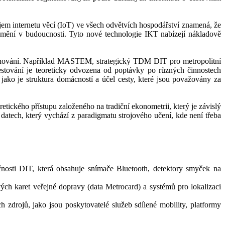
vojem internetu věcí (IoT) ve všech odvětvích hospodářství znamená, že
 změní v budoucnosti. Tyto nové technologie IKT nabízejí nákladově
 plánování. Například MASTEM, strategický TDM DIT pro metropolitní
cestování je teoreticky odvozena od poptávky po různých činnostech
jako je struktura domácností a účel cesty, které jsou považovány za
ckého přístupu založeného na tradiční ekonometrii, který je závislý
 datech, který vychází z paradigmatu strojového učení, kde není třeba
čnosti DIT, která obsahuje snímače Bluetooth, detektory smyček na
ých karet veřejné dopravy (data Metrocard) a systémů pro lokalizaci
h zdrojů, jako jsou poskytovatelé služeb sdílené mobility, platformy