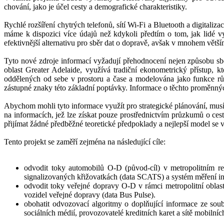
chování, jako je účel cesty a demografické charakteristiky.
Rychlé rozšíření chytrých telefonů, sítí Wi-Fi a Bluetooth a digitali
máme k dispozici více údajů než kdykoli předtím o tom, jak lidé v
efektivnější alternativu pro sběr dat o dopravě, avšak v mnohem větš
Tyto nové zdroje informací vyžadují přehodnocení nejen způsobu sb
oblast Greater Adelaide, využívá tradiční ekonometrický přístup, 
oddělených od sebe v prostoru a čase a modelována jako funkce různ
zástupné znaky této základní poptávky. Informace o těchto proměnný
Abychom mohli tyto informace využít pro strategické plánování, mus
na informacích, jež lze získat pouze prostřednictvím průzkumů o cest
přijímat žádné předběžné teoretické předpoklady a nejlepší model se 
Tento projekt se zaměří zejména na následující cíle:
odvodit toky automobilů O-D (původ-cíl) v metropolitním re
signalizovaných křižovatkách (data SCATS) a systém měření i
odvodit toky veřejné dopravy O-D v rámci metropolitní oblast
vozidel veřejné dopravy (data Bus Pulse).
obohatit odvozovací algoritmy o doplňující informace ze soubo
sociálních médií, provozovatelé kreditních karet a sítě mobilníc