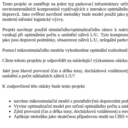
Tento projekt se zaměřuje na jeden typ parkovací infrastruktury ur
environmentálních kompromisů vyplývajících z interakce optimálníh
dopravců. Jako ověření navržené metodiky bude model použit jako př
moderní městské logistické výzvy.
Projekt navrhuje použití simulačního/optimalizačního rámce k nal
vznikají při optimálním počtu a umístění zálivů L/U. Tyto kompro
jako jsou dopravní podmínky, obsazenost zálivů L/U, nelegální park
Pomocí mikrosimulačního modelu vyhodnotíme optimální rozhodnutí v 
Cílem tohoto projektu je odpovědět na následující výzkumnou otázku
Jaké jsou hlavní provozní (čas a délka trasy, docházková vzdáleno
umístění a počet nákladních zálivů L/U?
K zodpovězení této otázky bude tento projekt:
navrhne mikrosimulační model s proměnlivými dopravními pod
Vyvine optimalizační model pro určení optimálního počtu a umí
Zjistí provozní (čas a délka trasy, docházková vzdálenost) a e
Aplikuje metodiku jako skutečnou případovou studii na CBD 