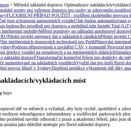
sport
>
Městská nákladní doprava: Optimalizace nakládacích/vykládací
tralské normy pro veřejnou dopravu pro osoby se zdravotním postiže
ravy
FLEXIBILNÍ PŘÍPAD POUŽITÍ - rozšíření zkušebního provozu k
čné jsou schopnosti autonomních vozidel?
Jak budou automatizovaná voz
ura budoucího prostředí pro dopravu a mobilitu
Light Insight Trial (LiT
nteligentní mobility
Měření poptávky po náhradní autobusové doprav
 VRU
Pilotní projekt agregace dat o nákladních zásilkách
Pilotní projekt
Plán inteligentních dopravních technologií pro Perth
Plánování intermodá
 Sydney
Podpora připravenosti a zavádění CAV v komunitě
Provozní te
ná detekce vozidel na semaforech a na inteligentních dálnicích
Simulace
 o nákladní dopravě
Transformační komerční řešení pro dodávky do mě
miče namontované na nákladních vozidlech
Využití dat pro lepší řízení do
bní provoz MaaS v Sydney
Zlepšená predikce výkonnosti sítě díky ana
akládacích/vykládacích míst
ng bays
dopravní sítě ve městech a vyžadují, aby byly rychlé, spolehlivé a zá
 možnost rekonfigurace infrastruktury a rozšiřování parkovacích plo
hto problémů navrhli odborníci z praxe a akademici řešení, jako jsou
a uznána jako důležitá strategie pro řízení nákladní dopravy.