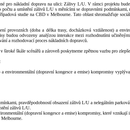
čené pro nákladní dopravu na ulici: Zálivy L/U. V rámci projektu bud
o počtu a umístění zálivů L/U s měnícími se dopravními podmínkami,
ípadová studie na CBD v Melbourne. Tato oblast shromažďuje sociální,
ezení provozních (doba a délka trasy, docházková vzdálenost) a envi
misy budou odvozeny analýzou interakce mezi rozhodnutími učiněnými
ování a rozhodovací proces nákladních dopravců.
široké škále scénářů a zároveň poskytneme zpětnou vazbu pro zlepšení
:
st) a environmentální (dopravní kongesce a emise) kompromisy vyplýva
mínkami, pravděpodobností obsazení zálivů L/U a nelegálním parková
stění zálivů L/U.
nvironmentální (dopravní kongesce a emise) kompromisy, které vznikají 
v Melbourne.