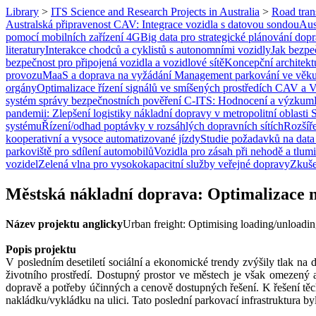
Library
>
ITS Science and Research Projects in Australia
>
Road tran
Australská připravenost CAV: Integrace vozidla s datovou sondou
Aus
pomocí mobilních zařízení 4G
Big data pro strategické plánování dop
literatury
Interakce chodců a cyklistů s autonomními vozidly
Jak bezpe
bezpečnost pro připojená vozidla a vozidlové sítě
Koncepční architekt
provozu
MaaS a doprava na vyžádání
Management parkování ve věku i
orgány
Optimalizace řízení signálů ve smíšených prostředích CAV a
systém správy bezpečnostních pověření C-ITS: Hodnocení a výzkum
pandemii: Zlepšení logistiky nákladní dopravy v metropolitní oblasti
systému
Řízení/odhad poptávky v rozsáhlých dopravních sítích
Rozšíře
kooperativní a vysoce automatizované jízdy
Studie požadavků na data
parkoviště pro sdílení automobilů
Vozidla pro zásah při nehodě a tlu
vozidel
Zelená vlna pro vysokokapacitní služby veřejné dopravy
Zkuše
Městská nákladní doprava: Optimalizace n
Název projektu anglicky
Urban freight: Optimising loading/unloadi
Popis projektu
V posledním desetiletí sociální a ekonomické trendy zvýšily tlak na 
životního prostředí. Dostupný prostor ve městech je však omezený a
dopravě a potřeby účinných a cenově dostupných řešení. K řešení těc
nakládku/vykládku na ulici. Tato poslední parkovací infrastruktura byl