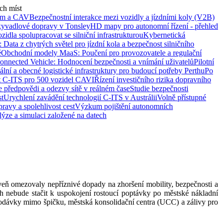
ch míst
ním a CAV
Bezpečnostní interakce mezi vozidly a jízdními koly (V2B)
yvadlové dopravy v Tonsley
HD mapy pro autonomní řízení - přehled
idla spolupracovat se silniční infrastrukturou
Kybernetická
): Data z chytrých světel pro jízdní kola a bezpečnost silničního
ě
Obchodní modely MaaS: Poučení pro provozovatele a regulační
 Connected Vehicle: Hodnocení bezpečnosti a vnímání uživatelů
Pilotní
lní a obecné logistické infrastruktury pro budoucí potřeby Perthu
Po
st C-ITS pro 500 vozidel CAVI
Řízení investičního rizika dopravního
 předpovědi a odezvy sítě v reálném čase
Studie bezpečnosti
st
Urychlení zavádění technologií C-ITS v Austrálii
Volně přístupné
pravy a spolehlivost cest
Výzkum pojištění autonomních
lýze a simulaci založené na datech
roveň omezovaly nepříznivé dopady na zhoršení mobility, bezpečnosti a
ch nebude stačit k uspokojení rostoucí poptávky po městské nákladní
 dodávky mimo špičku, městská konsolidační centra (UCC) a zálivy pro