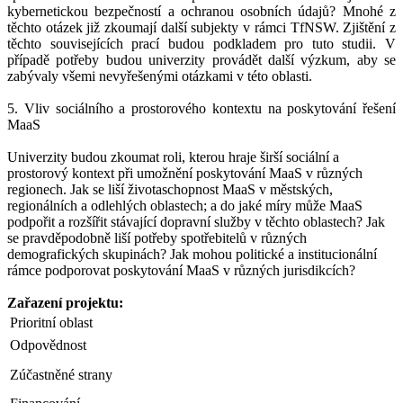
kybernetickou bezpečností a ochranou osobních údajů? Mnohé z
těchto otázek již zkoumají další subjekty v rámci TfNSW. Zjištění z
těchto souvisejících prací budou podkladem pro tuto studii. V
případě potřeby budou univerzity provádět další výzkum, aby se
zabývaly všemi nevyřešenými otázkami v této oblasti.
5. Vliv sociálního a prostorového kontextu na poskytování řešení
MaaS
Univerzity budou zkoumat roli, kterou hraje širší sociální a
prostorový kontext při umožnění poskytování MaaS v různých
regionech. Jak se liší životaschopnost MaaS v městských,
regionálních a odlehlých oblastech; a do jaké míry může MaaS
podpořit a rozšířit stávající dopravní služby v těchto oblastech? Jak
se pravděpodobně liší potřeby spotřebitelů v různých
demografických skupinách? Jak mohou politické a institucionální
rámce podporovat poskytování MaaS v různých jurisdikcích?
Zařazení projektu:
Prioritní oblast
Odpovědnost
Zúčastněné strany