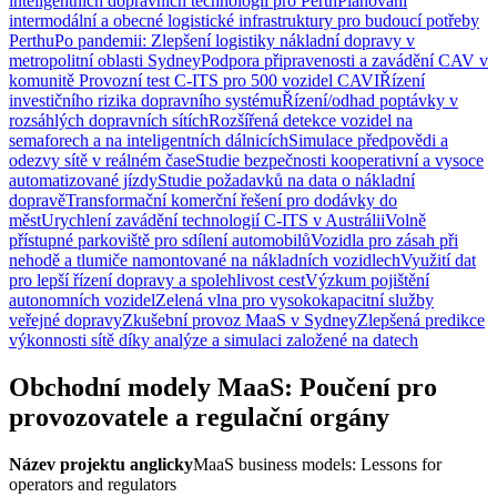
inteligentních dopravních technologií pro Perth
Plánování
intermodální a obecné logistické infrastruktury pro budoucí potřeby
Perthu
Po pandemii: Zlepšení logistiky nákladní dopravy v
metropolitní oblasti Sydney
Podpora připravenosti a zavádění CAV v
komunitě
Provozní test C-ITS pro 500 vozidel CAVI
Řízení
investičního rizika dopravního systému
Řízení/odhad poptávky v
rozsáhlých dopravních sítích
Rozšířená detekce vozidel na
semaforech a na inteligentních dálnicích
Simulace předpovědi a
odezvy sítě v reálném čase
Studie bezpečnosti kooperativní a vysoce
automatizované jízdy
Studie požadavků na data o nákladní
dopravě
Transformační komerční řešení pro dodávky do
měst
Urychlení zavádění technologií C-ITS v Austrálii
Volně
přístupné parkoviště pro sdílení automobilů
Vozidla pro zásah při
nehodě a tlumiče namontované na nákladních vozidlech
Využití dat
pro lepší řízení dopravy a spolehlivost cest
Výzkum pojištění
autonomních vozidel
Zelená vlna pro vysokokapacitní služby
veřejné dopravy
Zkušební provoz MaaS v Sydney
Zlepšená predikce
výkonnosti sítě díky analýze a simulaci založené na datech
Obchodní modely MaaS: Poučení pro
provozovatele a regulační orgány
Název projektu anglicky
MaaS business models: Lessons for
operators and regulators