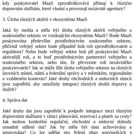
kdy poskytovatel MaaS zprostředkovává přístup k různým
dopravním službám, které vlastní a provozují nezávislé agentury?
3. Úloha různých aktérů v ekosystému MaaS
Jaká by mohla a měla být úloha různých aktérů veřejného a
soukromého sektoru ve vznikajícím ekosystému MaaS? Bude MaaS
poskytována především prostřednictvím soukromého sektoru,
přičemž veřejný sektor bude případně hrát roli zprostředkovatele a
regulátora? Nebo bude veřejný sektor hrát při poskytování MaaS
aktivnější roli, a to buď prostřednictvím partnerství veřejného a
soukromého sektoru, nebo tím, že převezme roli nezávislého
poskytovatele? Jak se může lišit úloha veřejného sektoru na různých
úrovních místní, státní a federální správy a v městském, regionálním
a vzdáleném kontextu? Jaké druhy obchodních a smluvních rámců
jsou zapotřebí, aby umožnily integraci různých druhů dopravy a
služeb?
4. Správa dat
Jaké druhy dat jsou zapotřebí k podpoře integrace mezi různými
dopravními službami v rámci plánování, rezervací a plateb za cesty?
Jak mohou konkrétní regulační, obchodní a smluvní dohody
usnadnit sdílení dat? Jak by měla být data uchovávána a
spravována? Co lze udělat pro řešení obav souvisejících s