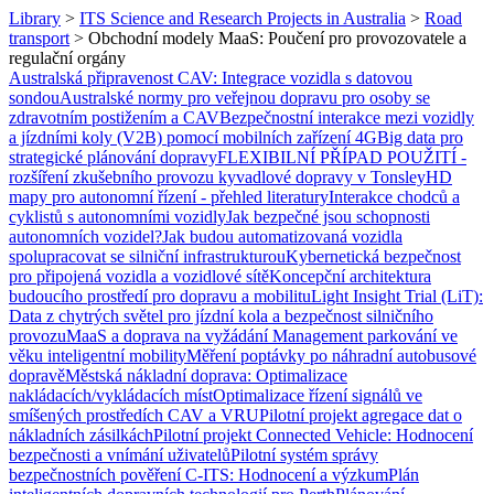
Library
>
ITS Science and Research Projects in Australia
>
Road
transport
>
Obchodní modely MaaS: Poučení pro provozovatele a
regulační orgány
Australská připravenost CAV: Integrace vozidla s datovou
sondou
Australské normy pro veřejnou dopravu pro osoby se
zdravotním postižením a CAV
Bezpečnostní interakce mezi vozidly
a jízdními koly (V2B) pomocí mobilních zařízení 4G
Big data pro
strategické plánování dopravy
FLEXIBILNÍ PŘÍPAD POUŽITÍ -
rozšíření zkušebního provozu kyvadlové dopravy v Tonsley
HD
mapy pro autonomní řízení - přehled literatury
Interakce chodců a
cyklistů s autonomními vozidly
Jak bezpečné jsou schopnosti
autonomních vozidel?
Jak budou automatizovaná vozidla
spolupracovat se silniční infrastrukturou
Kybernetická bezpečnost
pro připojená vozidla a vozidlové sítě
Koncepční architektura
budoucího prostředí pro dopravu a mobilitu
Light Insight Trial (LiT):
Data z chytrých světel pro jízdní kola a bezpečnost silničního
provozu
MaaS a doprava na vyžádání
Management parkování ve
věku inteligentní mobility
Měření poptávky po náhradní autobusové
dopravě
Městská nákladní doprava: Optimalizace
nakládacích/vykládacích míst
Optimalizace řízení signálů ve
smíšených prostředích CAV a VRU
Pilotní projekt agregace dat o
nákladních zásilkách
Pilotní projekt Connected Vehicle: Hodnocení
bezpečnosti a vnímání uživatelů
Pilotní systém správy
bezpečnostních pověření C-ITS: Hodnocení a výzkum
Plán