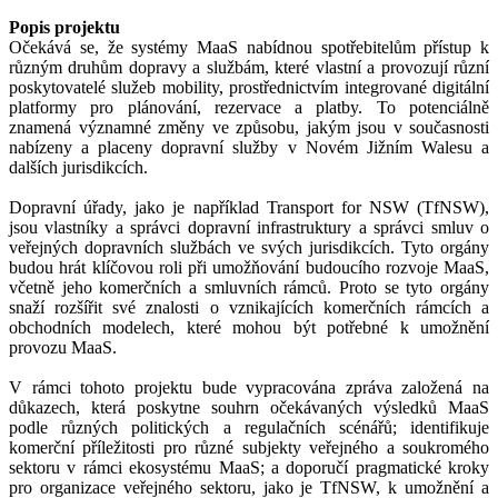
Popis projektu
Očekává se, že systémy MaaS nabídnou spotřebitelům přístup k
různým druhům dopravy a službám, které vlastní a provozují různí
poskytovatelé služeb mobility, prostřednictvím integrované digitální
platformy pro plánování, rezervace a platby. To potenciálně
znamená významné změny ve způsobu, jakým jsou v současnosti
nabízeny a placeny dopravní služby v Novém Jižním Walesu a
dalších jurisdikcích.
Dopravní úřady, jako je například Transport for NSW (TfNSW),
jsou vlastníky a správci dopravní infrastruktury a správci smluv o
veřejných dopravních službách ve svých jurisdikcích. Tyto orgány
budou hrát klíčovou roli při umožňování budoucího rozvoje MaaS,
včetně jeho komerčních a smluvních rámců. Proto se tyto orgány
snaží rozšířit své znalosti o vznikajících komerčních rámcích a
obchodních modelech, které mohou být potřebné k umožnění
provozu MaaS.
V rámci tohoto projektu bude vypracována zpráva založená na
důkazech, která poskytne souhrn očekávaných výsledků MaaS
podle různých politických a regulačních scénářů; identifikuje
komerční příležitosti pro různé subjekty veřejného a soukromého
sektoru v rámci ekosystému MaaS; a doporučí pragmatické kroky
pro organizace veřejného sektoru, jako je TfNSW, k umožnění a