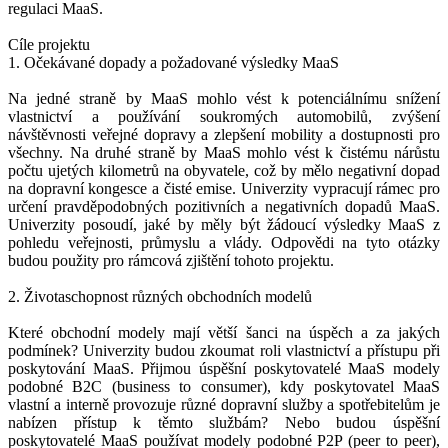
regulaci MaaS.
Cíle projektu
1. Očekávané dopady a požadované výsledky MaaS
Na jedné straně by MaaS mohlo vést k potenciálnímu snížení
vlastnictví a používání soukromých automobilů, zvýšení
návštěvnosti veřejné dopravy a zlepšení mobility a dostupnosti pro
všechny. Na druhé straně by MaaS mohlo vést k čistému nárůstu
počtu ujetých kilometrů na obyvatele, což by mělo negativní dopad
na dopravní kongesce a čisté emise. Univerzity vypracují rámec pro
určení pravděpodobných pozitivních a negativních dopadů MaaS.
Univerzity posoudí, jaké by měly být žádoucí výsledky MaaS z
pohledu veřejnosti, průmyslu a vlády. Odpovědi na tyto otázky
budou použity pro rámcová zjištění tohoto projektu.
2. Životaschopnost různých obchodních modelů
Které obchodní modely mají větší šanci na úspěch a za jakých
podmínek? Univerzity budou zkoumat roli vlastnictví a přístupu při
poskytování MaaS. Přijmou úspěšní poskytovatelé MaaS modely
podobné B2C (business to consumer), kdy poskytovatel MaaS
vlastní a interně provozuje různé dopravní služby a spotřebitelům je
nabízen přístup k těmto službám? Nebo budou úspěšní
poskytovatelé MaaS používat modely podobné P2P (peer to peer),