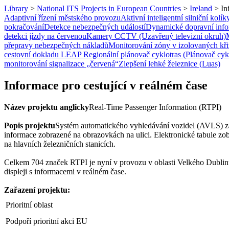
Library
>
National ITS Projects in European Countries
>
Ireland
>
In
Adaptivní řízení městského provozu
Aktivní inteligentní silniční kolík
pokračování
Detekce nebezpečných událostí
Dynamické dopravní inf
detekci jízdy na červenou
Kamery CCTV (Uzavřený televizní okruh)
přepravy nebezpečných nákladů
Monitorování zóny v izolovaných kř
cestovní dokladu LEAP
Regionální plánovač cyklotras (Plánovač cyk
monitorování signalizace „červená“
Zlepšení lehké železnice (Luas)
Informace pro cestující v reálném čase
Název projektu anglicky
Real-Time Passenger Information (RTPI)
Popis projektu
Systém automatického vyhledávání vozidel (AVLS) z
informace zobrazené na obrazovkách na ulici. Elektronické tabule zobr
na hlavních železničních stanicích.
Celkem 704 značek RTPI je nyní v provozu v oblasti Velkého Dublinu
displeji s informacemi v reálném čase.
Zařazení projektu:
Prioritní oblast
Podpoří prioritní akci EU