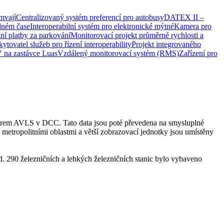
mvají
Centralizovaný systém preferencí pro autobusy
DATEX II –
álném čase
Interoperabilní systém pro elektronické mýtné
Kamera pro
ní platby za parkování
Monitorovací projekt průměrné rychlosti a
ytovatel služeb pro řízení interoperability
Projekt integrovaného
na zastávce Luas
Vzdálený monitorovací systém (RMS)
Zařízení pro
erem AVLS v DCC. Tato data jsou poté převedena na smysluplné
č metropolitními oblastmi a větší zobrazovací jednotky jsou umístěny
 290 železničních a lehkých železničních stanic bylo vybaveno