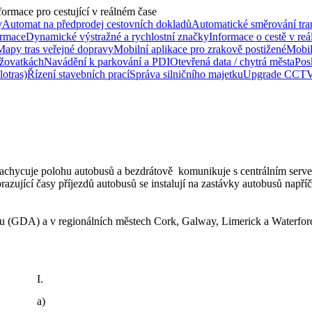
formace pro cestující v reálném čase
y
Automat na předprodej cestovních dokladů
Automatické směrování tra
ormace
Dynamické výstražné a rychlostní značky
Informace o cestě v re
Mapy tras veřejné dopravy
Mobilní aplikace pro zrakově postižené
Mobil
ižovatkách
Navádění k parkování a PDI
Otevřená data / chytrá města
Posk
lotras)
Řízení stavebních prací
Správa silničního majetku
Upgrade CCTV 
achycuje polohu autobusů a bezdrátově komunikuje s centrálním serv
azující časy příjezdů autobusů se instalují na zastávky autobusů napří
 (GDA) a v regionálních městech Cork, Galway, Limerick a Waterford.
I.
a)