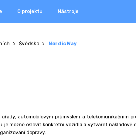
e
O projektu
Nástroje
mích
>
Švédsko
>
NordicWay
zi úřady, automobilovým průmyslem a telekomunikačním pr
 je možné oslovit konkrétní vozidla a vytvářet nákladově ef
organizování dopravy.