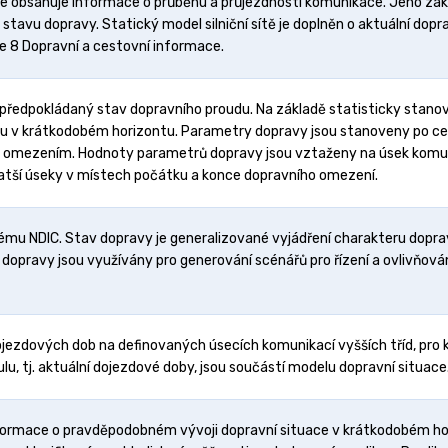
e obsahuje informace o průběhu a průjezdnosti komunikace. Jeho základ
tavu dopravy. Statický model silniční sítě je doplněn o aktuální doprav
kce 8 Dopravní a cestovní informace.
a předpokládaný stav dopravního proudu. Na základě statisticky stano
du v krátkodobém horizontu. Parametry dopravy jsou stanoveny po cel
m omezením. Hodnoty parametrů dopravy jsou vztaženy na úsek komu
kratší úseky v místech počátku a konce dopravního omezení.
mu NDIC. Stav dopravy je generalizované vyjádření charakteru doprav
y dopravy jsou využívány pro generování scénářů pro řízení a ovlivňová
jezdových dob na definovaných úsecích komunikací vyšších tříd, pro k
u, tj. aktuální dojezdové doby, jsou součástí modelu dopravní situace
formace o pravděpodobném vývoji dopravní situace v krátkodobém hor