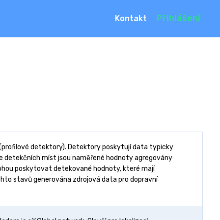
Přihlášení
Kontakt
rofilové detektory). Detektory poskytují data typicky
rchie detekčních míst jsou naměřené hodnoty agregovány
 mohou poskytovat detekované hodnoty, které mají
chto stavů generována zdrojová data pro dopravní