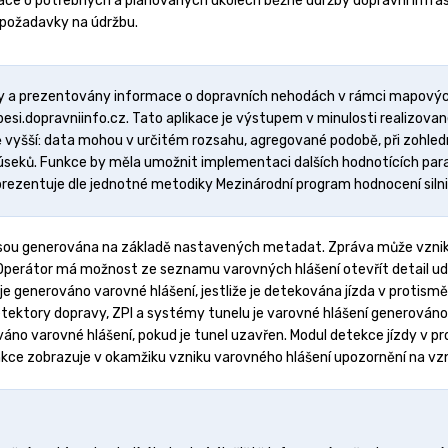
ace o potřebných a plánovaných úkolech běžné údržby dopravní infra
) požadavky na údržbu.
y a prezentovány informace o dopravních nehodách v rámci mapových 
si.dopravniinfo.cz. Tato aplikace je výstupem v minulosti realizova
ně vyšší: data mohou v určitém rozsahu, agregované podobě, při zohl
h úseků. Funkce by měla umožnit implementaci dalších hodnotících para
rezentuje dle jednotné metodiky Mezinárodní program hodnocení silni
 jsou generována na základě nastavených metadat. Zpráva může vzni
perátor má možnost ze seznamu varovných hlášení otevřít detail udál
 je generováno varovné hlášení, jestliže je detekována jízda v prot
etektory dopravy, ZPI a systémy tunelu je varovné hlášení generováno 
áno varovné hlášení, pokud je tunel uzavřen. Modul detekce jízdy v pro
kce zobrazuje v okamžiku vzniku varovného hlášení upozornění na vz