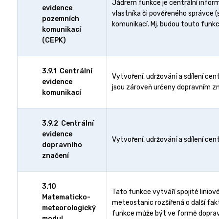
Jádrem funkce je centrální inform
evidence
vlastníka či pověřeného správce (
pozemních
komunikací. Mj. budou touto funkcí
komunikací
(CEPK)
3.9.1 Centrální
Vytvoření, udržování a sdílení cen
evidence
jsou zároveň určeny dopravním z
komunikací
3.9.2 Centrální
evidence
Vytvoření, udržování a sdílení cen
dopravního
značení
3.10
Tato funkce vytváří spojité linio
Matematicko-
meteostanic rozšířená o další fakt
meteorologický
funkce může být ve formě dopravní
modul