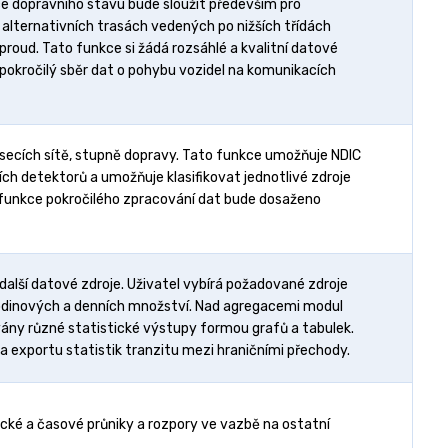
kce dopravního stavu bude sloužit především pro
 alternativních trasách vedených po nižších třídách
roud. Tato funkce si žádá rozsáhlé a kvalitní datové
pokročilý sběr dat o pohybu vozidel na komunikacích
secích sítě, stupně dopravy. Tato funkce umožňuje NDIC
ních detektorů a umožňuje klasifikovat jednotlivé zdroje
cí funkce pokročilého zpracování dat bude dosaženo
alší datové zdroje. Uživatel vybírá požadované zdroje
hodinových a denních množství. Nad agregacemi modul
ovány různé statistické výstupy formou grafů a tabulek.
a exportu statistik tranzitu mezi hraničními přechody.
cké a časové průniky a rozpory ve vazbě na ostatní