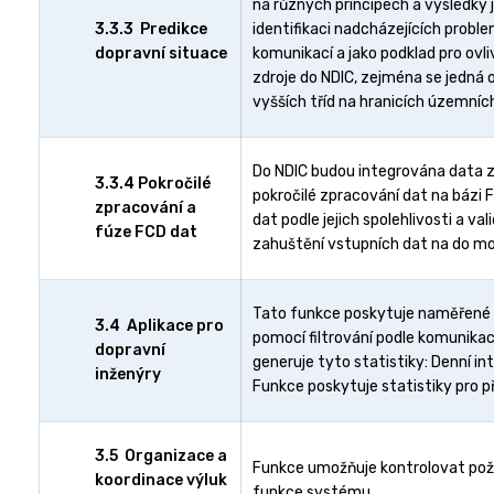
na různých principech a výsledky 
3.3.3 Predikce
identifikaci nadcházejících probl
dopravní situace
komunikací a jako podklad pro ovl
zdroje do NDIC, zejména se jedná 
vyšších tříd na hranicích územních
Do NDIC budou integrována data z
3.3.4 Pokročilé
pokročilé zpracování dat na bázi F
zpracování a
dat podle jejich spolehlivosti a 
fúze FCD dat
zahuštění vstupních dat na do mod
Tato funkce poskytuje naměřené hi
3.4 Aplikace pro
pomocí filtrování podle komunika
dopravní
generuje tyto statistiky: Denní i
inženýry
Funkce poskytuje statistiky pro p
3.5 Organizace a
Funkce umožňuje kontrolovat poža
koordinace výluk
funkce systému.