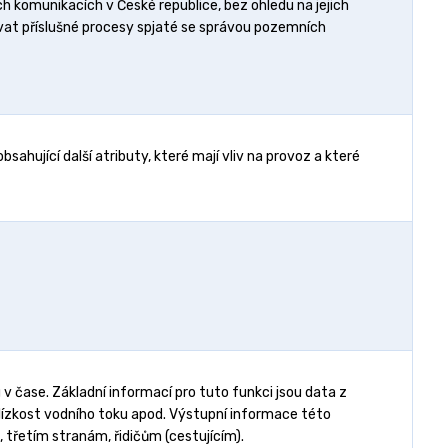
 komunikacích v České republice, bez ohledu na jejich
ovat příslušné procesy spjaté se správou pozemních
ahující další atributy, které mají vliv na provoz a které
v čase. Základní informací pro tuto funkci jsou data z
 blízkost vodního toku apod. Výstupní informace této
 třetím stranám, řidičům (cestujícím).