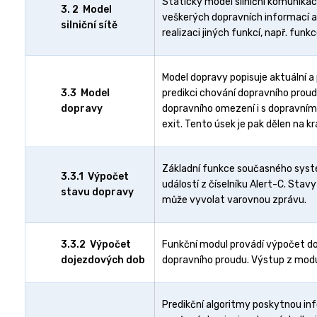
Statický model silniční komunikac
3. 2 Model
veškerých dopravních informací a s
silniční sítě
realizaci jiných funkcí, např. fun
Model dopravy popisuje aktuální 
3.3 Model
predikci chování dopravního prou
dopravy
dopravního omezení i s dopravní
exit. Tento úsek je pak dělen na 
Základní funkce současného systé
3.3.1 Výpočet
událostí z číselníku Alert-C. Stav
stavu dopravy
může vyvolat varovnou zprávu.
3.3.2 Výpočet
Funkční modul provádí výpočet do
dojezdových dob
dopravního proudu. Výstup z modul
Predikční algoritmy poskytnou in