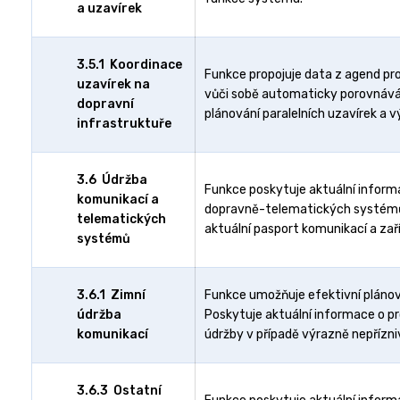
a uzavírek
3.5.1 Koordinace
Funkce propojuje data z agend pro
uzavírek na
vůči sobě automaticky porovnáván
dopravní
plánování paralelních uzavírek a vý
infrastruktuře
3.6 Údržba
Funkce poskytuje aktuální informa
komunikací a
dopravně-telematických systémů. 
telematických
aktuální pasport komunikací a zaří
systémů
3.6.1 Zimní
Funkce umožňuje efektivní plánován
údržba
Poskytuje aktuální informace o pr
komunikací
údržby v případě výrazně nepřízn
3.6.3 Ostatní