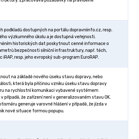
struktury. Zpracovává požadavky na pravidelné
podkladů dostupných na portálu dopravniinfo.cz, resp.
ného výzkumného úkolu a je dostupná veřejnosti.
edněním historických dat poskytnout cenné informace o
metrů bezpečnosti silniční infrastruktury, např. těch,
c iRAP, resp. jeho evropský sub-program EuroRAP.
knout na základě nového úseku stavu dopravy, nebo
osti, která byla příčinou vzniku úseku stavu dopravy
isměru na rychlostní komunikaci vybavené systémem
v případě, že zařízení není v generalizovaném stavu OK.
tisměru generuje varovné hlášení v případě, že jízda v
nik nové situace formou popupu.