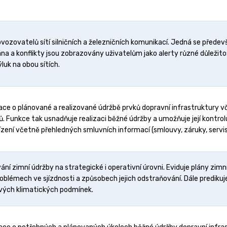
vozovatelů sítí silničních a železničních komunikací. Jedná se předev
a a konflikty jsou zobrazovány uživatelům jako alerty různé důležit
luk na obou sítích.
ce o plánované a realizované údržbě prvků dopravní infrastruktury v
Funkce tak usnadňuje realizaci běžné údržby a umožňuje její kontrolu
zení včetně přehledných smluvních informací (smlouvy, záruky, servis),
í zimní údržby na strategické i operativní úrovni. Eviduje plány zimn
oblémech ve sjízdnosti a způsobech jejich odstraňování. Dále predik
ivých klimatických podmínek.