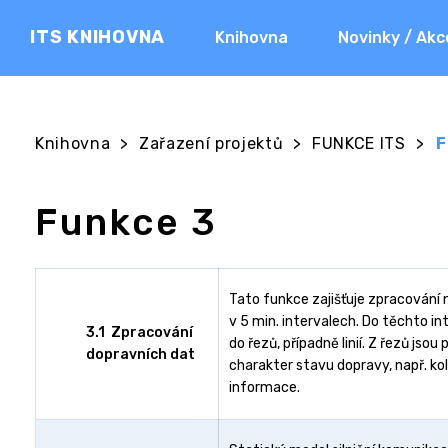
ITS KNIHOVNA
Knihovna
Novinky / Akc
Knihovna
>
Zařazení projektů
>
FUNKCE ITS
>
F
Funkce 3
Tato funkce zajišťuje zpracování
v 5 min. intervalech. Do těchto i
3.1 Zpracování
do řezů, případně linií. Z řezů j
dopravních dat
charakter stavu dopravy, např. k
informace.