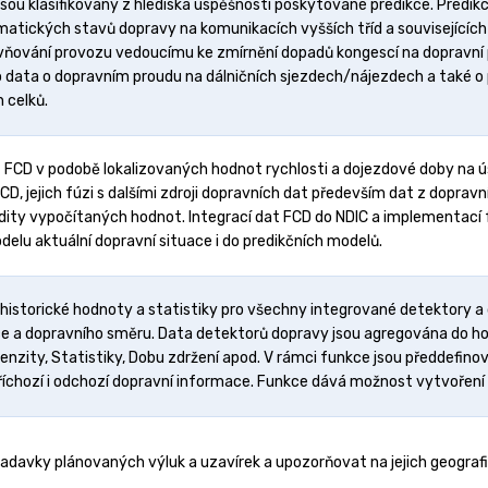
jsou klasifikovány z hlediska úspěšnosti poskytované predikce. Predi
ematických stavů dopravy na komunikacích vyšších tříd a souvisejících
ivňování provozu vedoucímu ke zmírnění dopadů kongescí na dopravní p
o data o dopravním proudu na dálničních sjezdech/nájezdech a také o 
 celků.
 FCD v podobě lokalizovaných hodnot rychlosti a dojezdové doby na ú
CD, jejich fúzi s dalšími zdroji dopravních dat především dat z doprav
validity vypočítaných hodnot. Integrací dat FCD do NDIC a implementa
elu aktuální dopravní situace i do predikčních modelů.
storické hodnoty a statistiky pro všechny integrované detektory a d
ce a dopravního směru. Data detektorů dopravy jsou agregována do 
ntenzity, Statistiky, Dobu zdržení apod. V rámci funkce jsou předdefin
říchozí i odchozí dopravní informace. Funkce dává možnost vytvoření 
davky plánovaných výluk a uzavírek a upozorňovat na jejich geografi