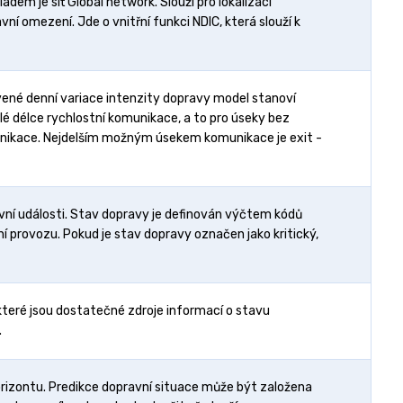
em je síť Global network. Slouží pro lokalizaci
ní omezení. Jde o vnitřní funkci NDIC, která slouží k
vené denní variace intenzity dopravy model stanoví
é délce rychlostní komunikace, a to pro úseky bez
nikace. Nejdelším možným úsekem komunikace je exit -
ní události. Stav dopravy je definován výčtem kódů
ní provozu. Pokud je stav dopravy označen jako kritický,
teré jsou dostatečné zdroje informací o stavu
.
izontu. Predikce dopravní situace může být založena