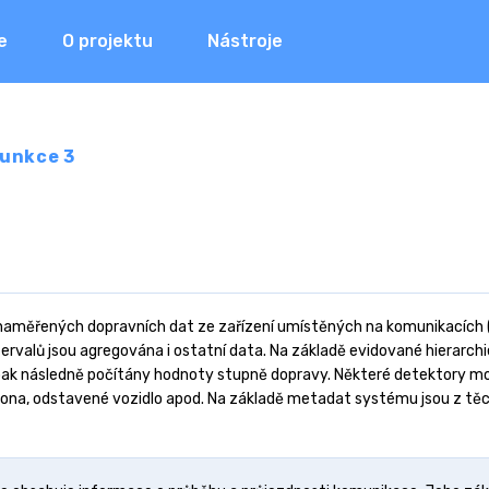
e
O projektu
Nástroje
unkce 3
 naměřených dopravních dat ze zařízení umístěných na komunikacích (p
ntervalů jsou agregována i ostatní data. Na základě evidované hiera
sou pak následně počítány hodnoty stupně dopravy. Některé detektory
olona, odstavené vozidlo apod. Na základě metadat systému jsou z tě