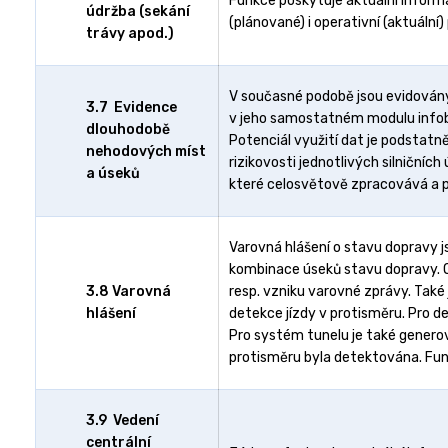
Funkce poskytuje aktuální inform
údržba (sekání
(plánované) i operativní (aktuální
trávy apod.)
V současné podobě jsou evidován
3.7 Evidence
v jeho samostatném modulu infobe
dlouhodobě
Potenciál využití dat je podstat
nehodových míst
rizikovosti jednotlivých silničníc
a úseků
které celosvětově zpracovává a p
Varovná hlášení o stavu dopravy
kombinace úseků stavu dopravy. O
3.8 Varovná
resp. vzniku varovné zprávy. Také
hlášení
detekce jízdy v protisměru. Pro d
Pro systém tunelu je také generov
protisměru byla detektována. Fun
3.9 Vedení
centrální