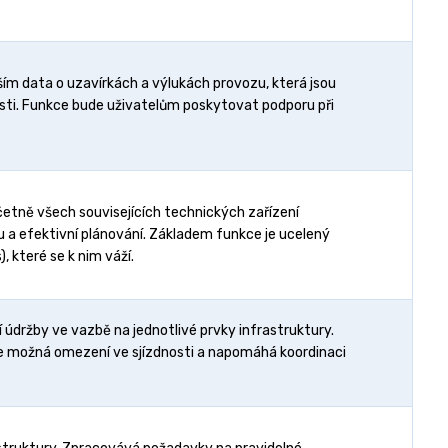
ším data o uzavírkách a výlukách provozu, která jsou
osti. Funkce bude uživatelům poskytovat podporu při
četně všech souvisejících technických zařízení
 a efektivní plánování. Základem funkce je ucelený
 které se k nim váží.
í údržby ve vazbě na jednotlivé prvky infrastruktury.
uje možná omezení ve sjízdnosti a napomáhá koordinaci