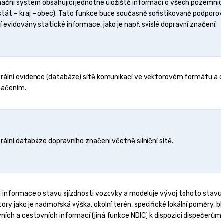
ační systém obsahující jednotné úložiště informací o všech pozemních
stát – kraj – obec). Tato funkce bude současně sofistikovaně podpor
 evidovány statické informace, jako je např. svislé dopravní značení.
trální evidence (databáze) sítě komunikací ve vektorovém formátu a obs
načením.
trální databáze dopravního značení včetně silniční sítě.
vé informace o stavu sjízdnosti vozovky a modeluje vývoj tohoto stavu 
ory jako je nadmořská výška, okolní terén, specifické lokální poměry,
ch a cestovních informací (jiná funkce NDIC) k dispozici dispečerům,