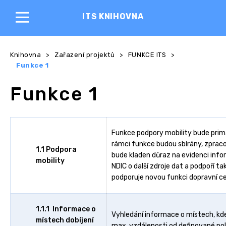
ITS KNIHOVNA
Knihovna
>
Zařazení projektů
>
FUNKCE ITS
>
Funkce 1
Funkce 1
Funkce podpory mobility bude primárn
rámci funkce budou sbírány, zpra
1.1 Podpora
bude kladen důraz na evidenci infor
mobility
NDIC o další zdroje dat a podpoří t
podporuje novou funkci dopravní ces
1.1.1 Informace o
Vyhledání informace o místech, kde
místech dobíjení
max. vzdálenosti od definované pol