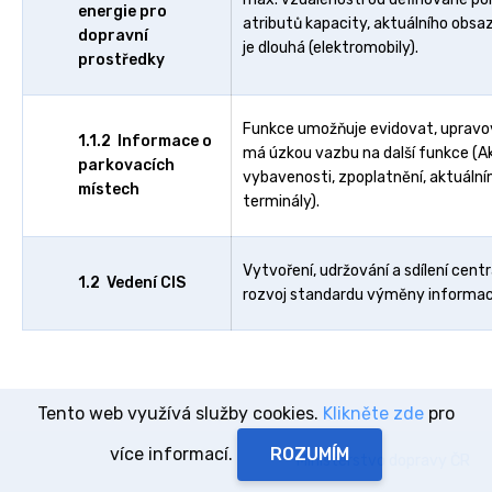
energie pro
atributů kapacity, aktuálního obsaz
dopravní
je dlouhá (elektromobily).
prostředky
Funkce umožňuje evidovat, upravov
1.1.2 Informace o
má úzkou vazbu na další funkce (A
parkovacích
vybavenosti, zpoplatnění, aktuální
místech
terminály).
Vytvoření, udržování a sdílení cent
1.2 Vedení CIS
rozvoj standardu výměny informací
Tento web využívá služby cookies.
Klikněte zde
pro
více informací.
Ministerstvo dopravy ČR