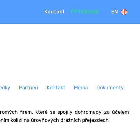
Přihlášení
Kontakt
EN
edky
Partneři
Kontakt
Média
Dokumenty
kromých firem, které se spojily dohromady za účelem
ením kolizí na úrovňových drážních přejezdech