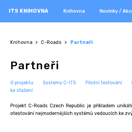
ITS KNIHOVNA
Knihovna
Novinky / Akc
Knihovna
>
C-Roads
>
Partneři
Partneři
O projektu
Systémy C-ITS
Pilotní testování
ke stažení
Projekt C-Roads Czech Republic je příkladem unikát
otestování nejmodernějších systémů vedoucích ke zvýš