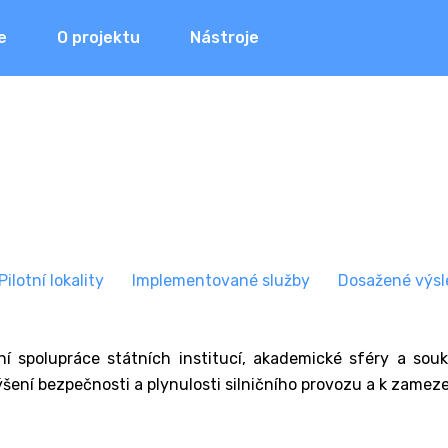
e
O projektu
Nástroje
P
ilotní lokality
I
mplementované služby
Dosažené výsl
ní spolupráce státních institucí, akademické sféry a sou
ení bezpečnosti a plynulosti silničního provozu a k zamez