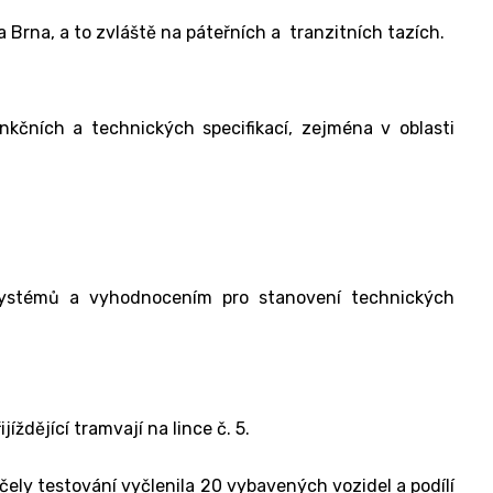
rna, a to zvláště na páteřních a tranzitních tazích.
kčních a technických specifikací, zejména v oblasti
 systémů a vyhodnocením pro stanovení technických
ždějící tramvají na lince č. 5.
účely testování vyčlenila 20 vybavených vozidel a podílí