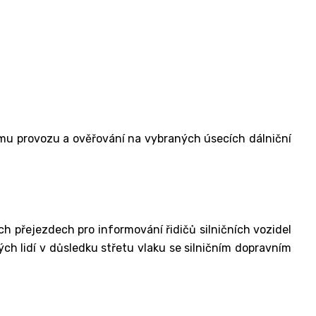
ímu provozu a ověřování na vybraných úsecích dálniční
h přejezdech pro informování řidičů silničních vozidel
ých lidí v důsledku střetu vlaku se silničním dopravním