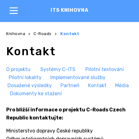
ITS KNIHOVNA
Knihovna
>
C-Roads
>
Kontakt
Kontakt
O projektu
Systémy C-ITS
Pilotní testování
P
ilotní lokality
I
mplementované služby
Dosažené výsledky
Partneři
Kontakt
Média
Dokumenty ke stažení
Pro bližší informace o projektu C-Roads Czech
Republic kontaktujte:
Ministerstvo dopravy České republiky
Odbor inteligentních dopravních systémů,