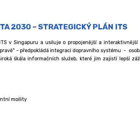
TA 2030 – STRATEGICKÝ PLÁN ITS
ITS v Singapuru a usiluje o propojenější a interaktivnějš
opravě" - předpokládá integraci dopravního systému - osob
á škála informačních služeb, které jim zajistí lepší zážite
ntní moility