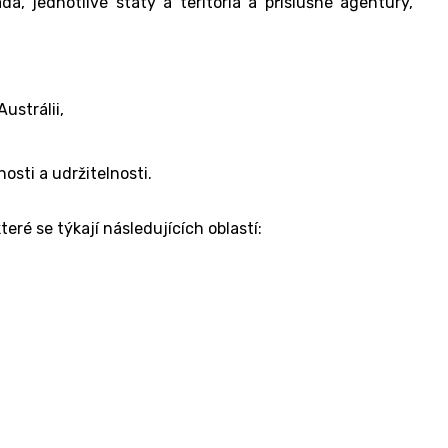
a, jednotlivé státy a teritoria a příslušné agentury,
ustrálii,
osti a udržitelnosti.
teré se týkají následujících oblastí: