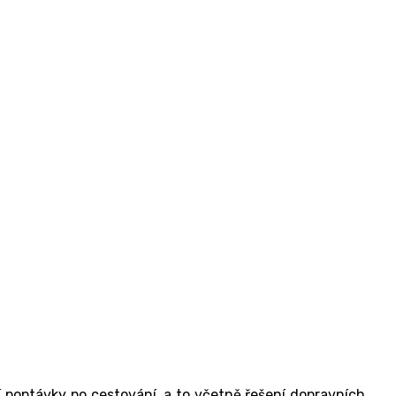
í poptávky po cestování, a to včetně řešení dopravních