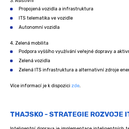
3. Asistivní
Propojená vozidla a infrastruktura
ITS telematika ve vozidle
Autonomní vozidla
4. Zelená mobilita
Podpora vyššího využívání veřejné dopravy a aktivn
Zelená vozidla
Zelená ITS infrastruktura a alternativní zdroje ene
Více informací je k dispozici
zde
.
THAJSKO - STRATEGIE ROZVOJE 
Inteligentní doprava je implementace inteligentních t