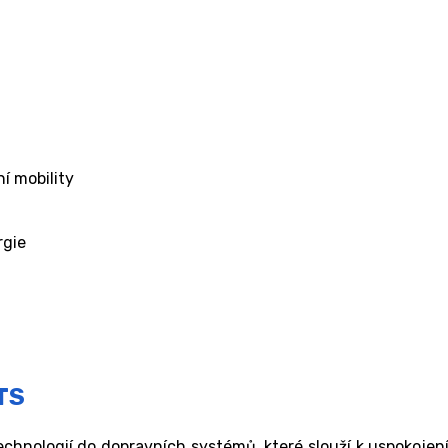
í mobility
rgie
ITS
echnologií do dopravních systémů, které slouží k uspokojen