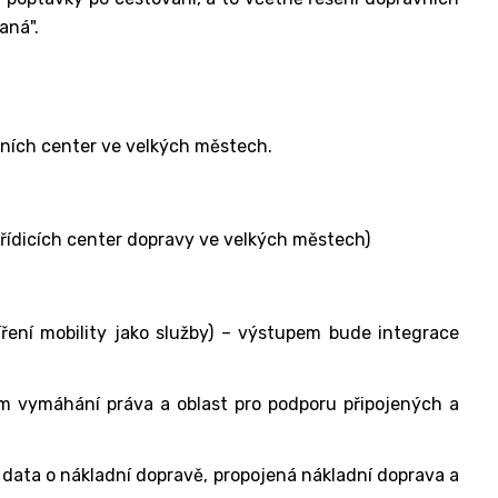
aná".
ačních center ve velkých městech.
í řídicích center dopravy ve velkých městech)
íření mobility jako služby) – výstupem bude integrace
ém vymáhání práva a oblast pro podporu připojených a
í data o nákladní dopravě, propojená nákladní doprava a