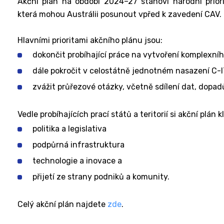
Akční plán na období 2024–27 stanoví národní priorit
která mohou Austrálii posunout vpřed k zavedení CAV.
Hlavními prioritami akčního plánu jsou:
dokončit probíhající práce na vytvoření komplexní
dále pokročit v celostátně jednotném nasazení C-IT
zvážit průřezové otázky, včetně sdílení dat, dopadů
Vedle probíhajících prací států a teritorií si akční plán 
politika a legislativa
podpůrná infrastruktura
technologie a inovace a
přijetí ze strany podniků a komunity.
Celý akční plán najdete
zde
.