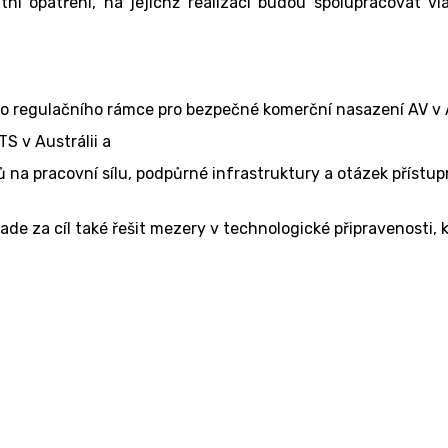
ní opatření, na jejichž realizaci budou spolupracovat vlád
ho regulačního rámce pro bezpečné komerční nasazení AV v A
S v Austrálii a
 na pracovní sílu, podpůrné infrastruktury a otázek přístupn
klade za cíl také řešit mezery v technologické připravenosti, k