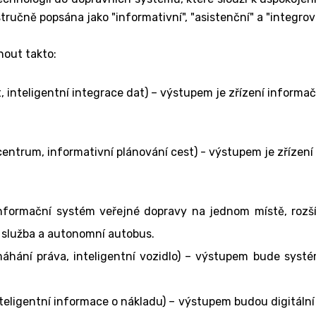
stručně popsána jako "informativní", "asistenční" a "integrov
nout takto:
t, inteligentní integrace dat) – výstupem je zřízení inform
 centrum, informativní plánování cest) - výstupem je zřízen
a, informační systém veřejné dopravy na jednom místě, rozš
o služba a autonomní autobus.
máhání práva, inteligentní vozidlo) – výstupem bude syst
inteligentní informace o nákladu) – výstupem budou digitáln