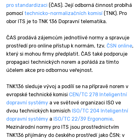
pro standardizaci
(ČAS). Její odborná činnost probíhá
pomocí
technicko-normalizačních komisí
(TNK). Pro
obor ITS je to TNK 136 Dopravní telematika.
ČAS prodává zájemcům jednotlivé normy a spravuje
prostředí pro online přístup k normám, tzv.
ČSN online
,
který si mohou firmy předplatit. ČAS také podporuje
propagaci technických norem a pořádá za tímto
účelem akce pro odbornou veřejnost.
TNK136 sleduje vývoj a podílí se na přípravě norem v
evropské technické komisi
CEN/TC 278 Inteligentní
dopravní systémy
a ve světové organizaci ISO ve
dvou technických komisích
ISO/TC 204 Inteligentní
dopravní systémy
a
ISO/TC 22/39 Ergonomie
.
Mezinárodní normy pro ITS jsou prostřednictvím
TNK136 přijímány do českého prostředí jako ČSN; v