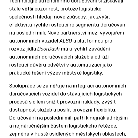
Technologie autonomního doručování si získávají
stále větší pozornost, protože logistické
společnosti hledají nové způsoby, jak zvýšit
efektivitu rychle rostoucího segmentu doručování
na poslední míli. Nové partnerství mezi vývojářem
autonomních vozidel
ALSO
a platformou pro
rozvoz jídla
DoorDash
má urychlit zavádění
autonomních doručovacích služeb a odráží
rostoucí důvěru odvětví v automatizaci jako
praktické řešení výzev městské logistiky.
Spolupráce se zaměřuje na integraci autonomních
doručovacích vozidel do stávajících logistických
procesů s cílem snížit provozní náklady, zvýšit
dostupnost služeb a posílit provozní flexibilitu.
Doručování na poslední míli patří k nejnákladnějším
a nejnáročnějším částem logistického řetězce,
zejména v hustě osídlených městských oblastech,