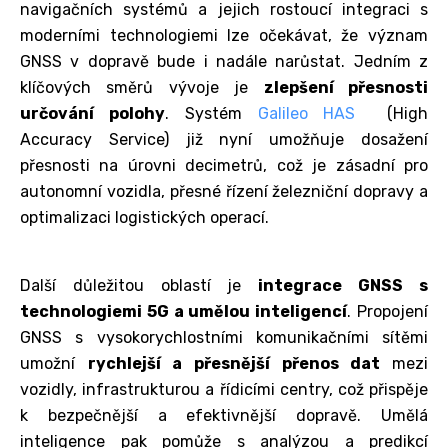
navigačních systémů a jejich rostoucí integraci s
moderními technologiemi lze očekávat, že význam
GNSS v dopravě bude i nadále narůstat. Jedním z
klíčových směrů vývoje je
zlepšení přesnosti
určování polohy
. Systém
Galileo HAS
(High
Accuracy Service) již nyní umožňuje dosažení
přesnosti na úrovni decimetrů, což je zásadní pro
autonomní vozidla, přesné řízení železniční dopravy a
optimalizaci logistických operací.
Další důležitou oblastí je
integrace GNSS s
technologiemi 5G a umělou inteligencí
. Propojení
GNSS s vysokorychlostními komunikačními sítěmi
umožní
rychlejší a přesnější přenos dat
mezi
vozidly, infrastrukturou a řídicími centry, což přispěje
k bezpečnější a efektivnější dopravě. Umělá
inteligence pak pomůže s analýzou a predikcí