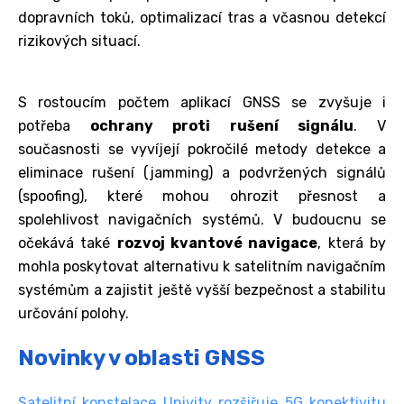
dopravních toků, optimalizací tras a včasnou detekcí
rizikových situací.
S rostoucím počtem aplikací GNSS se zvyšuje i
potřeba
ochrany proti rušení signálu
. V
současnosti se vyvíjejí pokročilé metody detekce a
eliminace rušení (jamming) a podvržených signálů
(spoofing), které mohou ohrozit přesnost a
spolehlivost navigačních systémů. V budoucnu se
očekává také
rozvoj kvantové navigace
, která by
mohla poskytovat alternativu k satelitním navigačním
systémům a zajistit ještě vyšší bezpečnost a stabilitu
určování polohy.
Novinky v oblasti GNSS
Satelitní konstelace Univity rozšiřuje 5G konektivitu