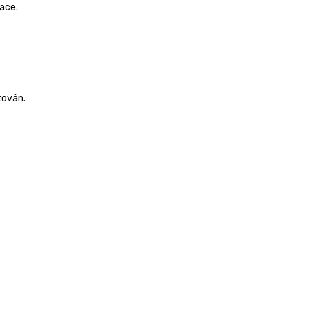
ace.
tován.