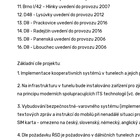
11. Brno I/42 – Hlinky uvedení do provozu 2007
12. D48 - Lysůvky uvedení do provozu 2012
13. D8 - Prackovice uvedení do provozu 2016
14. D8 - Radejčín uvedení do provozu 2016
15. D8 - Panenská uvedení do provozu 2006
16. D8 - Libouchec uvedení do provozu 2006
Základní cíle projektu:
1. Implementace kooperativních systémů v tunelech a jejich 
2. Na infrastrukturu v tunelu bude instalováno zařízení pro zj
na principu moderních spolupracujících ITS technologií (vč. 
3. Vybudování bezpečnostně-varovného systému (implementac
textových zpráv a instrukcí do mobilů při nenadálé situaci 
SIM karta - omezeno na český, slovenský, německý, anglický a
4. Dle požadavku ŘSD je požadováno v dálničních tunelech z