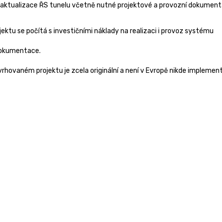
aktualizace ŘS tunelu včetně nutné projektové a provozní dokument
ktu se počítá s investičními náklady na realizaci i provoz systému
dokumentace.
vrhovaném projektu je zcela originální a není v Evropě nikde implemen