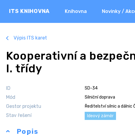
ITS KNIHOVNA
Knihovna
Novinky / Akc
Výpis ITS karet
Kooperativní a bezpečno
I. třídy
ID
SD-34
Mód
Silniční doprava
Gestor projektu
Ředitelství silnic a dálnic 
Stav řešení
Ideový záměr
Popis