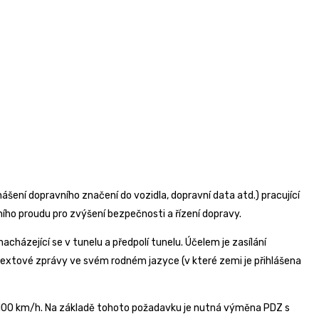
enášení dopravního značení do vozidla, dopravní data atd.) pracující
ního proudu pro zvýšení bezpečnosti a řízení dopravy.
zející se v tunelu a předpolí tunelu. Účelem je zasílání
textové zprávy ve svém rodném jazyce (v které zemi je přihlášena
a 100 km/h. Na základě tohoto požadavku je nutná výměna PDZ s