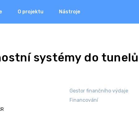
e
O projektu
Nástroje
stní systémy do tunelů n
Gestor finančního výdaje
Financování
ČR