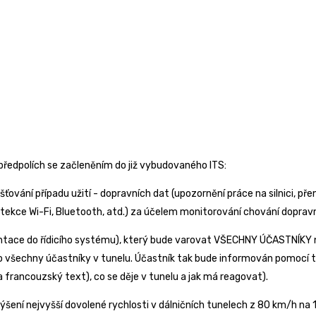
předpolích se začleněním do již vybudovaného ITS:
išťování případu užití - dopravních dat (upozornění práce na silnici, př
detekce Wi-Fi, Bluetooth, atd.) za účelem monitorování chování doprav
e do řídicího systému), který bude varovat VŠECHNY ÚČASTNÍKY nachá
pro všechny účastníky v tunelu. Účastník tak bude informován pomocí 
 francouzský text), co se děje v tunelu a jak má reagovat).
výšení nejvyšší dovolené rychlosti v dálničních tunelech z 80 km/h n