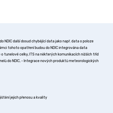
o NDIC další dosud chybějící data jako např. data o poloze
 rámci tohoto opatření budou do NDIC integrována data
de o tunelové celky, ITS na některých komunikacích nižších tříd
unelů do NDIC, - Integrace nových produktů meteorologických
ištění jejich přenosu a kvality