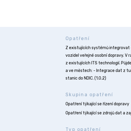
Opatření
Z existujících systémů integrovat d
vozidel veřejné osobní dopravy. V
z existujících ITS technologií. Půj
a ve městech: - Integrace dat z t
stanic do NDIC. (1.O.2)
Skupina opatření
Opatření týkající se řízení dopravy
Opatření týkající se zdrojů dat a zaj
Typ opatření