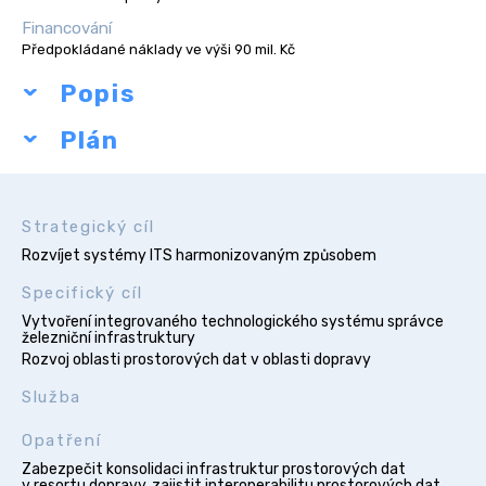
Financování
Předpokládané náklady ve výši 90 mil. Kč
Popis
Plán
Strategický cíl
Rozvíjet systémy ITS harmonizovaným způsobem
Specifický cíl
Vytvoření integrovaného technologického systému správce
železniční infrastruktury
Rozvoj oblasti prostorových dat v oblasti dopravy
Služba
Opatření
Zabezpečit konsolidaci infrastruktur prostorových dat
v resortu dopravy, zajistit interoperabilitu prostorových dat